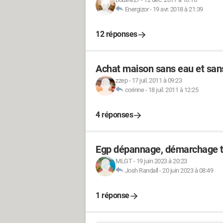
Energizor
-
19 avr. 2018 à 21:39
12 réponses
Achat maison sans eau et sans
zzep
-
17 juil. 2011 à 09:23
corinne
-
18 juil. 2011 à 12:25
4 réponses
Egp dépannage, démarchage té
MLGT
-
19 juin 2023 à 20:23
Josh Randall
-
20 juin 2023 à 08:49
1 réponse