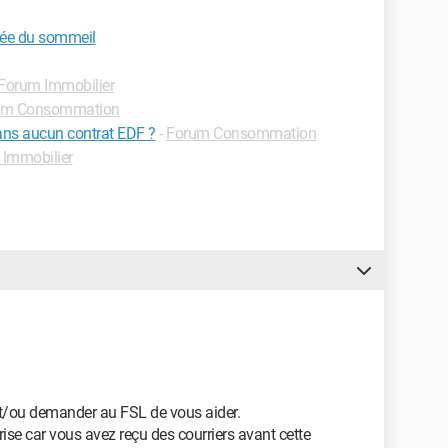
née du sommeil
Forum Immobilier
um Consommation
sans aucun contrat EDF ?
-
Forum Consommation
Immobilier
 et/ou demander au FSL de vous aider.
rise car vous avez reçu des courriers avant cette