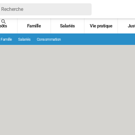
pôts
Famille
Salariés
Vie pratique
Jus
Famille
Salariés
Consommation