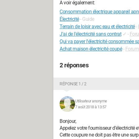
A voir également:
Consommation électrique appareil ap
Électricité
- Guide
Terrain de loisir avec eau et électricité
-
J'ai de l'électricité sans contrat
✓
-
For
Qui va payer l'électricité consommée 
Achat maison électricité coupé
-
Forum 
2 réponses
RÉPONSE 1 / 2
Utilisateur anonyme
7 août 2018 à 13:57
Bonjour,
Appelez votre fournisseur d'électricité
Cette coupure ne doit pas être une surp