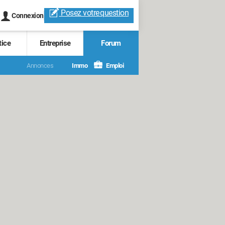
Posez votre
question
Connexion
tice
Entreprise
Forum
Annonces
Immo
Emploi