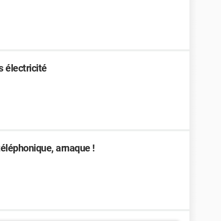
 électricité
léphonique, arnaque !