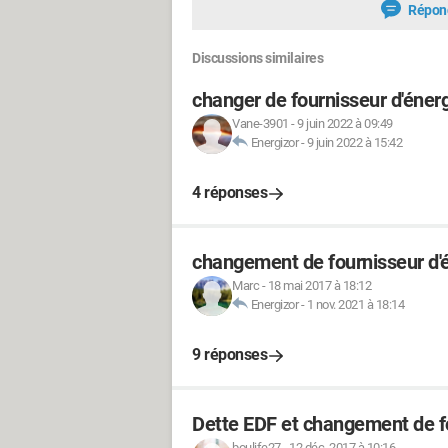
Répon
Discussions similaires
changer de fournisseur d'éner
Vane-3901
-
9 juin 2022 à 09:49
Energizor
-
9 juin 2022 à 15:42
4 réponses
changement de fournisseur d'é
Marc
-
18 mai 2017 à 18:12
Energizor
-
1 nov. 2021 à 18:14
9 réponses
Dette EDF et changement de f
boulife27
-
12 déc. 2017 à 10:16