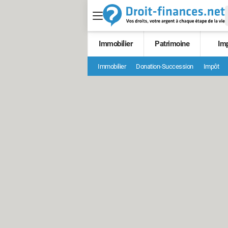
Immobilier
Patrimoine
Im
Immobilier
Donation-Succession
Impôt