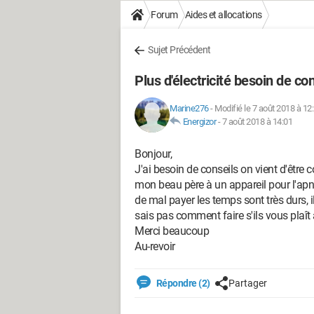
Forum
Aides et allocations
Sujet Précédent
Plus d'électricité besoin de co
Marine276
-
Modifié le 7 août 2018 à 12
Energizor
-
7 août 2018 à 14:01
Bonjour,
J'ai besoin de conseils on vient d'être 
mon beau père à un appareil pour l'a
de mal payer les temps sont très durs, 
sais pas comment faire s'ils vous plaît
Merci beaucoup
Au-revoir
Répondre (2)
Partager