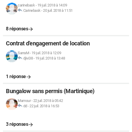
carinebask
-
19 juil. 2018 à 14:09
Carinebask
-
20 juil. 2018 à 11:51
8 réponses
Contrat d'engagement de location
SarraM
-
19 juil. 2018 à 12:09
djivi38
-
19 juil. 2018 à 13:48
1 réponse
Bungalow sans permis (Martinique)
Mamour
-
22 juil. 2018 à 05:42
dd
-
22 juil. 2018 à 16:53
3 réponses