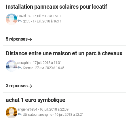
Installation panneaux solaires pour locatif
David18
-
17 juil. 2018 à 15:01
gt.55
-
17 juil. 2018 à 16:11
5 réponses
Distance entre une maison et un parc à chevaux
seraphin
-
17 juil. 2018 à 11:31
Komar
-
27 avr. 2020 à 16:45
3 réponses
achat 1 euro symbolique
angienette54
-
16 juil. 2018 à 22:09
Utilisateur anonyme
-
16 juil. 2018 à 22:21