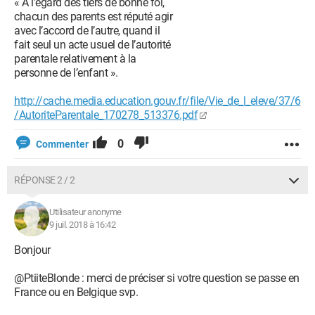
« À l’égard des tiers de bonne foi,
chacun des parents est réputé agir
avec l’accord de l’autre, quand il
fait seul un acte usuel de l’autorité
parentale relativement à la
personne de l’enfant ».
http://cache.media.education.gouv.fr/file/Vie_de_l_eleve/37/6
/AutoriteParentale_170278_513376.pdf
0
Commenter
RÉPONSE 2 / 2
Utilisateur anonyme
9 juil. 2018 à 16:42
Bonjour
@PtiiteBlonde : merci de préciser si votre question se passe en
France ou en Belgique svp.