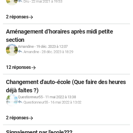
Dru
-
22 mai 2021 à 19:53
2 réponses
Aménagement d’horaires après midi petite
section
Amandine
-
19 déc. 2023 à 12:07
Amandine
-
28 déc. 2023 à 18:29
12 réponses
Changement d'auto-école (Que faire des heures
déjà faites ?)
Questionneur55
-
11 mai 2022 à 13:38
Questionneur55
-
16 mai 2022 à 13:02
2 réponses
Signalement par l'ecole???