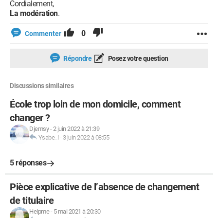
Cordialement,
La modération
.
0
Commenter
Répondre
Posez votre question
Discussions similaires
École trop loin de mon domicile, comment
changer ?
Djemsy
-
2 juin 2022 à 21:39
Ysabe_l
-
3 juin 2022 à 08:55
5 réponses
Pièce explicative de l’absence de changement
de titulaire
Helpme
-
5 mai 2021 à 20:30