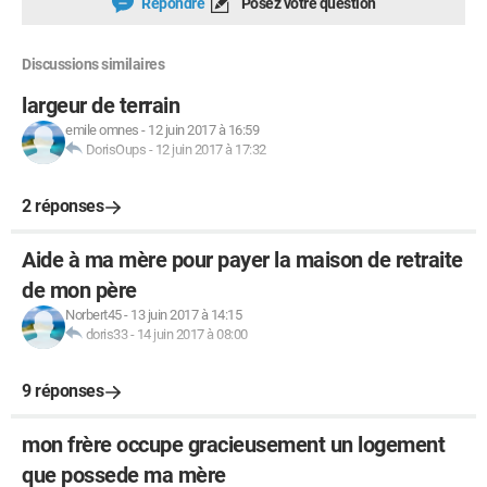
Répondre
Posez votre question
Discussions similaires
largeur de terrain
emile omnes
-
12 juin 2017 à 16:59
DorisOups
-
12 juin 2017 à 17:32
2 réponses
Aide à ma mère pour payer la maison de retraite
de mon père
Norbert45
-
13 juin 2017 à 14:15
doris33
-
14 juin 2017 à 08:00
9 réponses
mon frère occupe gracieusement un logement
que possede ma mère