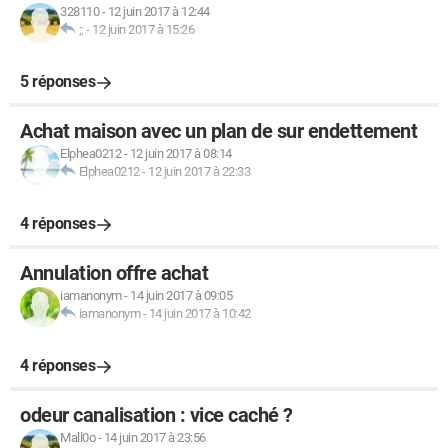
328110
-
12 juin 2017 à 12:44
;;
-
12 juin 2017 à 15:26
5 réponses
Achat maison avec un plan de sur endettement
Elphea0212
-
12 juin 2017 à 08:14
Elphea0212
-
12 juin 2017 à 22:33
4 réponses
Annulation offre achat
iamanonym
-
14 juin 2017 à 09:05
iamanonym
-
14 juin 2017 à 10:42
4 réponses
odeur canalisation : vice caché ?
Mall0o
-
14 juin 2017 à 23:56