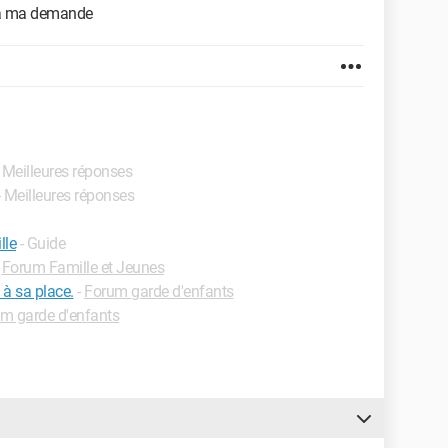
z à ma demande
- Meilleures réponses
- Meilleures réponses
lle
- Guide
-
Forum Famille et Jeunes
à sa place.
-
Forum garde d'enfants
m garde d'enfants