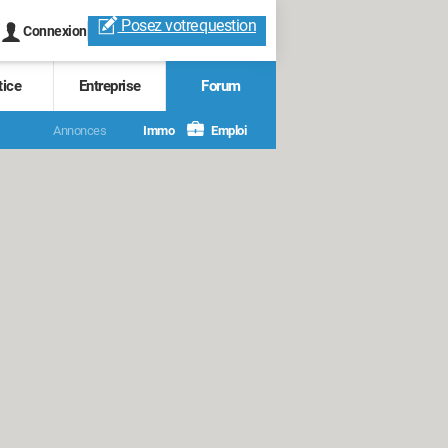
Posez votre
question
Connexion
tice
Entreprise
Forum
Annonces
Immo
Emploi