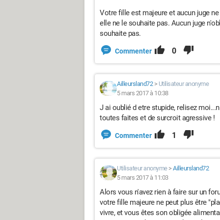
Votre fille est majeure et aucun juge ne 
elle ne le souhaite pas. Aucun juge n'obli
souhaite pas.
0
Commenter
Ailleursland72
>
Utilisateur anonyme
5 mars 2017 à 10:38
J ai oublié d etre stupide, relisez moi...
toutes faites et de surcroit agressive !
1
Commenter
Utilisateur anonyme
>
Ailleursland72
5 mars 2017 à 11:03
Alors vous n'avez rien à faire sur un foru
votre fille majeure ne peut plus être "p
vivre, et vous êtes son obligée alimen