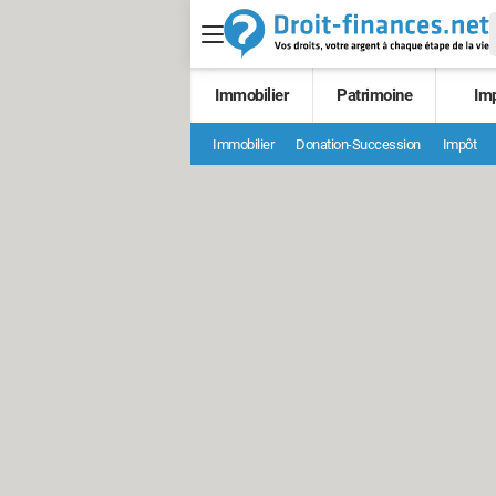
Immobilier
Patrimoine
Im
Immobilier
Donation-Succession
Impôt