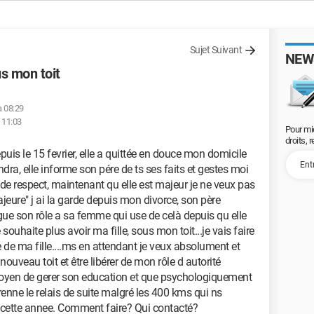
Sujet Suivant
NEW
us mon toit
à 08:29
 11:03
Pour mi
droits, 
epuis le 15 fevrier, elle a quittée en douce mon domicile
iendra, elle informe son pére de ts ses faits et gestes moi
de respect, maintenant qu elle est majeur je ne veux pas
majeure" j ai la garde depuis mon divorce, son père
egue son rôle a sa femme qui use de celà depuis qu elle
 souhaite plus avoir ma fille, sous mon toit...je vais faire
e de ma fille....ms en attendant je veux absolument et
ouveau toit et être libérer de mon rôle d autorité
moyen de gerer son education et que psychologiquement
renne le relais de suite malgré les 400 kms qui ns
 cette annee. Comment faire? Qui contacté?