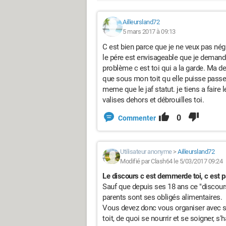
Ailleursland72
5 mars 2017 à 09:13
C est bien parce que je ne veux pas nég
le pére est envisageable que je demand
problème c est toi qui a la garde. Ma d
que sous mon toit qu elle puisse passer
meme que le jaf statut. je tiens a faire 
valises dehors et débrouilles toi.
0
Commenter
Utilisateur anonyme
>
Ailleursland72
Modifié par Clash64 le 5/03/2017 09:24
Le discours c est demmerde toi, c est p
Sauf que depuis ses 18 ans ce "discours"
parents sont ses obligés alimentaires.
Vous devez donc vous organiser avec son 
toit, de quoi se nourrir et se soigner, s'ha