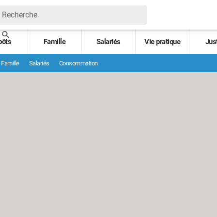
pôts
Famille
Salariés
Vie pratique
Jus
Famille
Salariés
Consommation