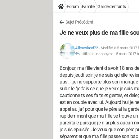
Forum
Famille
Garde d'enfants
Sujet Précédent
Je ne veux plus de ma fille so
Ailleursland72
-
Modifié le 5 mars 2017 
Utilisateur anonyme -
5 mars 2017 à
Bonjour, ma fille vient d avoir 18 ans d
depuis jeudi soir, je ne sais qd elle rev
pas.....je ne supporte plus son manque 
subir le "je fais ce que je veux je suis 
cautionne ts ses faits et gestes, et del
est en couple avec lui. Aujourd hui je ne
appel au jaf pour que le pére ai la gard
rapidemment que ma fille se trouve un n
parentale puisque je n ai plus aucun 
je suis epuisée. Je veux que son pére p
séparent et que ma fille passe son bac