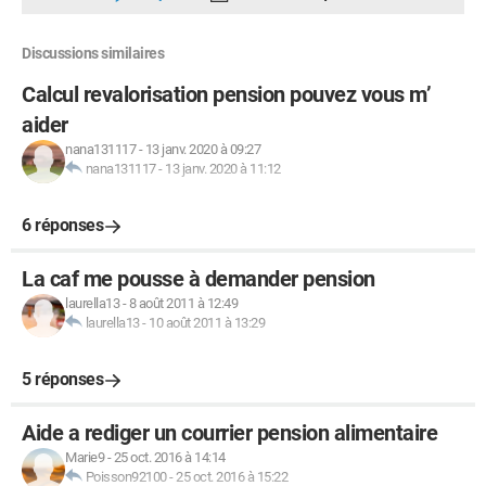
Discussions similaires
Calcul revalorisation pension pouvez vous m’
aider
nana131117
-
13 janv. 2020 à 09:27
nana131117
-
13 janv. 2020 à 11:12
6 réponses
La caf me pousse à demander pension
laurella13
-
8 août 2011 à 12:49
laurella13
-
10 août 2011 à 13:29
5 réponses
Aide a rediger un courrier pension alimentaire
Marie9
-
25 oct. 2016 à 14:14
Poisson92100
-
25 oct. 2016 à 15:22