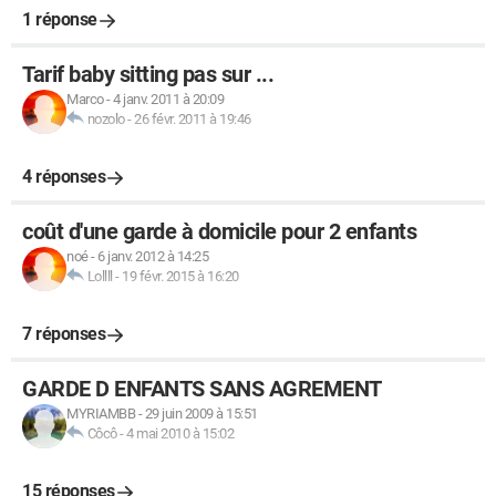
1 réponse
Tarif baby sitting pas sur ...
Marco
-
4 janv. 2011 à 20:09
nozolo
-
26 févr. 2011 à 19:46
4 réponses
coût d'une garde à domicile pour 2 enfants
noé
-
6 janv. 2012 à 14:25
Lollll
-
19 févr. 2015 à 16:20
7 réponses
GARDE D ENFANTS SANS AGREMENT
MYRIAMBB
-
29 juin 2009 à 15:51
Côcô
-
4 mai 2010 à 15:02
15 réponses