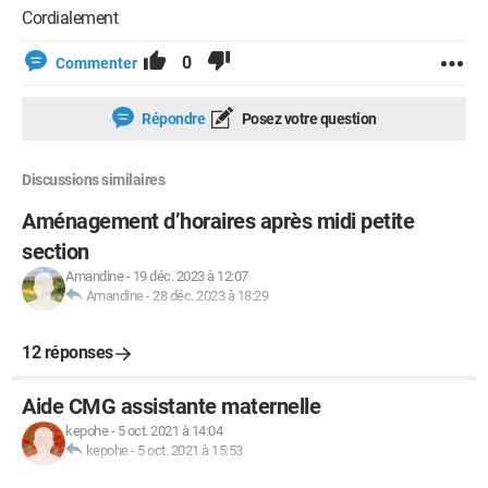
Cordialement
0
Commenter
Répondre
Posez votre question
Discussions similaires
Aménagement d’horaires après midi petite
section
Amandine
-
19 déc. 2023 à 12:07
Amandine
-
28 déc. 2023 à 18:29
12 réponses
Aide CMG assistante maternelle
kepohe
-
5 oct. 2021 à 14:04
kepohe
-
5 oct. 2021 à 15:53