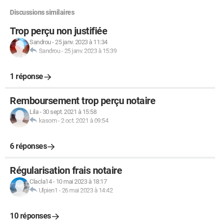
Discussions similaires
Trop perçu non justifiée
Sandrou
-
25 janv. 2023 à 11:34
Sandrou
-
25 janv. 2023 à 15:39
1 réponse
Remboursement trop perçu notaire
Lila
-
30 sept. 2021 à 15:58
kasom
-
2 oct. 2021 à 09:54
6 réponses
Régularisation frais notaire
Clacla14
-
10 mai 2023 à 18:17
Ulpien1
-
26 mai 2023 à 14:42
10 réponses