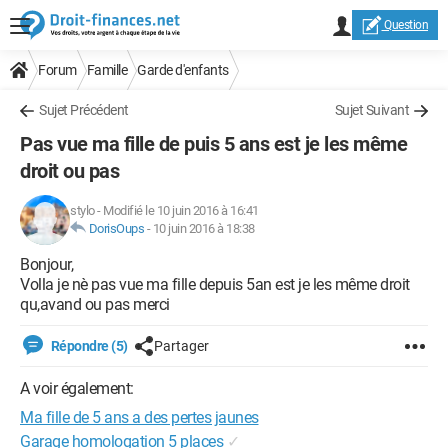
Question
Forum
Famille
Garde d'enfants
Sujet Précédent
Sujet Suivant
Pas vue ma fille de puis 5 ans est je les même
droit ou pas
stylo
-
Modifié le 10 juin 2016 à 16:41
DorisOups
-
10 juin 2016 à 18:38
Bonjour,
Volla je nè pas vue ma fille depuis 5an est je les même droit
qu,avand ou pas merci
Répondre (5)
Partager
A voir également:
Ma fille de 5 ans a des pertes jaunes
Garage homologation 5 places
✓