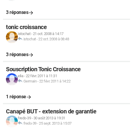
3 réponses
tonic croissance
istochat
-
21 oct. 2008 à 14:17
istochat
-
22 oct. 2008 à 08:48
3 réponses
Souscription Tonic Croissance
elia
-
22 févr. 2011 à 11:31
Germain
-
22 févr. 2011 à 14:22
1 réponse
Canapé BUT - extension de garantie
fredo-39
-
30 août 2013 à 19:31
fredo-39
-
25 sept. 2013 à 15:07