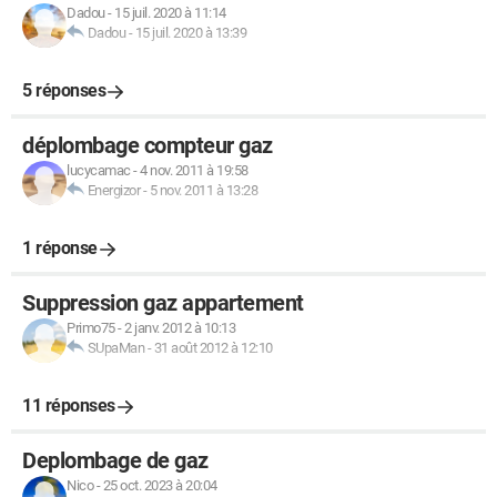
Dadou
-
15 juil. 2020 à 11:14
Dadou
-
15 juil. 2020 à 13:39
5 réponses
déplombage compteur gaz
lucycamac
-
4 nov. 2011 à 19:58
Energizor
-
5 nov. 2011 à 13:28
1 réponse
Suppression gaz appartement
Primo75
-
2 janv. 2012 à 10:13
SUpaMan
-
31 août 2012 à 12:10
11 réponses
Deplombage de gaz
Nico
-
25 oct. 2023 à 20:04