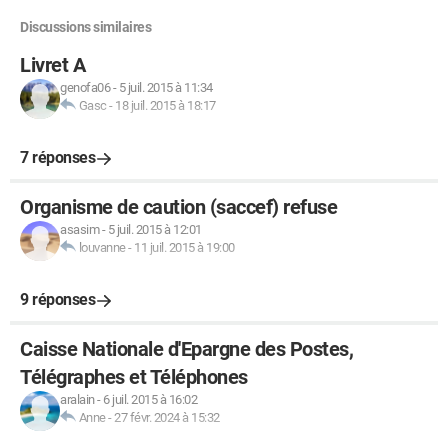
Discussions similaires
Livret A
genofa06
-
5 juil. 2015 à 11:34
Gasc
-
18 juil. 2015 à 18:17
7 réponses
Organisme de caution (saccef) refuse
asasim
-
5 juil. 2015 à 12:01
louvanne
-
11 juil. 2015 à 19:00
9 réponses
Caisse Nationale d'Epargne des Postes,
Télégraphes et Téléphones
aralain
-
6 juil. 2015 à 16:02
Anne
-
27 févr. 2024 à 15:32