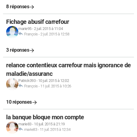
8 réponses
Fichage abusif carrefour
marie95
-
2 juil. 2015 à 11:04
François
-
2 juil. 2015 à 12:58
3 réponses
relance contentieux carrefour mais ignorance de
maladie/assuranc
Patrick093
-
10 juil. 2015 à 12:02
François
-
11 juil. 2015 à 10:26
10 réponses
la banque bloque mon compte
marie83
-
10 juil. 2015 à 21:19
marie83
-
11 juil. 2015 à 12:34