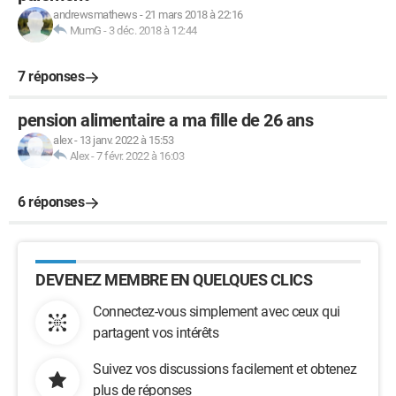
andrewsmathews
-
21 mars 2018 à 22:16
MumG
-
3 déc. 2018 à 12:44
7 réponses
pension alimentaire a ma fille de 26 ans
alex
-
13 janv. 2022 à 15:53
Alex
-
7 févr. 2022 à 16:03
6 réponses
DEVENEZ MEMBRE EN QUELQUES CLICS
Connectez-vous simplement avec ceux qui
partagent vos intérêts
Suivez vos discussions facilement et obtenez
plus de réponses