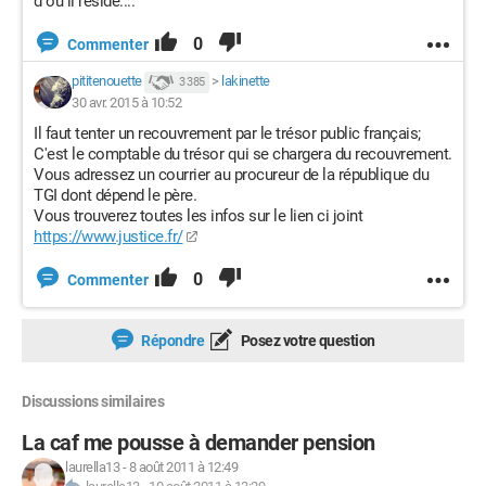
d ou il reside....
0
Commenter
pititenouette
>
lakinette
3 385
30 avr. 2015 à 10:52
Il faut tenter un recouvrement par le trésor public français;
C'est le comptable du trésor qui se chargera du recouvrement.
Vous adressez un courrier au procureur de la république du
TGI dont dépend le père.
Vous trouverez toutes les infos sur le lien ci joint
https://www.justice.fr/
0
Commenter
Répondre
Posez votre question
Discussions similaires
La caf me pousse à demander pension
laurella13
-
8 août 2011 à 12:49