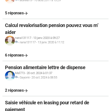
laurella13
-
10 août 2011 à 13:29
5 réponses
Calcul revalorisation pension pouvez vous m’
aider
nana131117
-
13 janv. 2020 à 09:27
nana131117
-
13 janv. 2020 à 11:12
6 réponses
Pension alimentaire lettre de dispense
Mel773
-
20 oct. 2024 à 01:37
Gayomi
-
20 oct. 2024 à 08:55
2 réponses
Saisie véhicule en leasing pour retard de
paiement