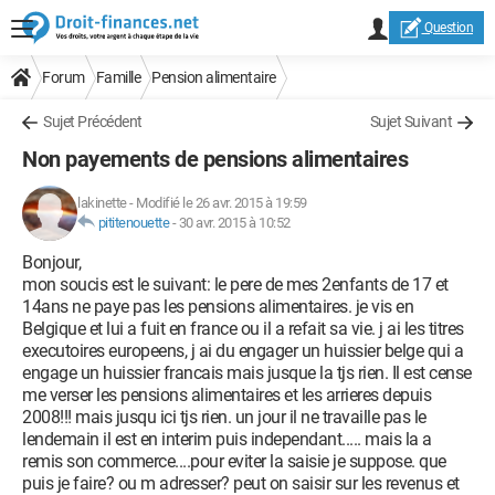
Question
Forum
Famille
Pension alimentaire
Sujet Précédent
Sujet Suivant
Non payements de pensions alimentaires
lakinette
-
Modifié le 26 avr. 2015 à 19:59
pititenouette
-
30 avr. 2015 à 10:52
Bonjour,
mon soucis est le suivant: le pere de mes 2enfants de 17 et
14ans ne paye pas les pensions alimentaires. je vis en
Belgique et lui a fuit en france ou il a refait sa vie. j ai les titres
executoires europeens, j ai du engager un huissier belge qui a
engage un huissier francais mais jusque la tjs rien. Il est cense
me verser les pensions alimentaires et les arrieres depuis
2008!!! mais jusqu ici tjs rien. un jour il ne travaille pas le
lendemain il est en interim puis independant..... mais la a
remis son commerce....pour eviter la saisie je suppose. que
puis je faire? ou m adresser? peut on saisir sur les revenus et