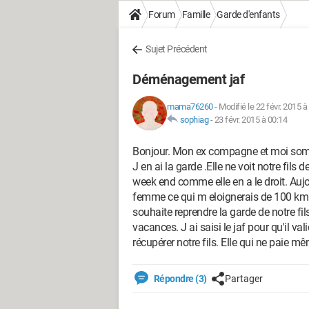
Forum
Famille
Garde d'enfants
Sujet Précédent
Déménagement jaf
mama76260
-
Modifié le 22 févr. 2015 à
sophiag
-
23 févr. 2015 à 00:14
Bonjour. Mon ex compagne et moi somme
J en ai la garde .Elle ne voit notre fils
week end comme elle en a le droit. Aujo
femme ce qui m eloignerais de 100 km d
souhaite reprendre la garde de notre fils
vacances. J ai saisi le jaf pour qu'il 
récupérer notre fils. Elle qui ne paie
Répondre (3)
Partager