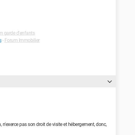
m garde d'enfants
s
-
Forum Immobilier
, n'exerce pas son droit de visite et hébergement, donc,