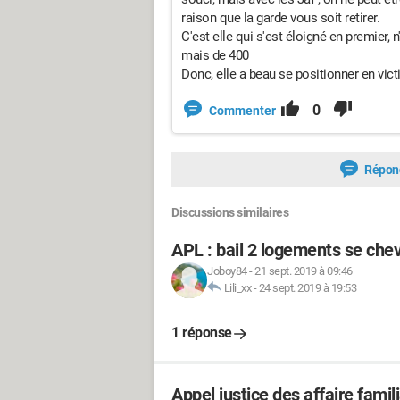
raison que la garde vous soit retirer.
C'est elle qui s'est éloigné en premier, 
mais de 400
Donc, elle a beau se positionner en victi
0
Commenter
Répon
Discussions similaires
APL : bail 2 logements se che
Joboy84
-
21 sept. 2019 à 09:46
Lili_xx
-
24 sept. 2019 à 19:53
1 réponse
Appel justice des affaire famil