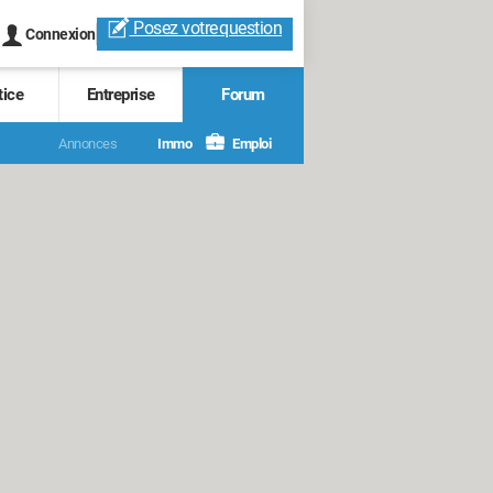
Posez votre
question
Connexion
tice
Entreprise
Forum
Annonces
Immo
Emploi