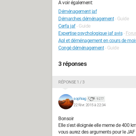
A voir également:
Déménagement jaf
Démarches déménagement
- Guide
Cerfa jaf
- Guide
Expertise psychologique jaf avis
-
Foru
Apl et déménagement en cours de moi
Congé déménagement
- Guide
3 réponses
RÉPONSE 1 / 3
sophiag
9 277
22 févr. 2015 à 22:34
Bonsoir
Elle s'est éloignée elle meme de 400 km
vous aurez des arguments pour le JAF