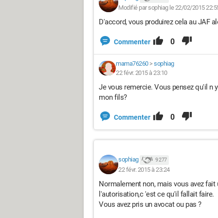
Modifié par sophiag le 22/02/2015 22:5
D'accord, vous produirez cela au JAF al
0
Commenter
mama76260
>
sophiag
22 févr. 2015 à 23:10
Je vous remercie. Vous pensez qu'il n
mon fils?
0
Commenter
sophiag
9 277
22 févr. 2015 à 23:24
Normalement non, mais vous avez fait 
l'autorisation,c 'est ce qu'il fallait faire.
Vous avez pris un avocat ou pas ?