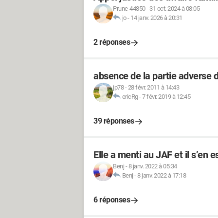
Prune-44850
-
31 oct. 2024 à 08:05
jo
-
14 janv. 2026 à 20:31
2 réponses
absence de la partie adverse 
jp78
-
28 févr. 2011 à 14:43
ericRg
-
7 févr. 2019 à 12:45
39 réponses
Elle a menti au JAF et il s’en 
Benj
-
8 janv. 2022 à 05:34
Benj
-
8 janv. 2022 à 17:18
6 réponses