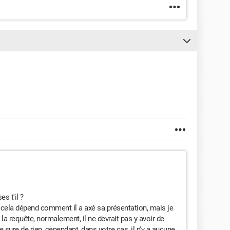
s t'il ?
, cela dépend comment il a axé sa présentation, mais je
a requête, normalement, il ne devrait pas y avoir de
e sure de rien, cependant, dans votre cas, il n'y a aucune