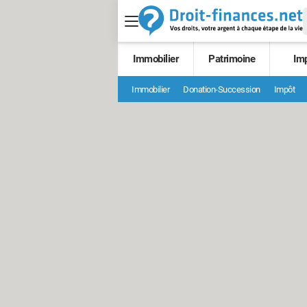
Immobilier
Patrimoine
Im
Immobilier
Donation-Succession
Impôt