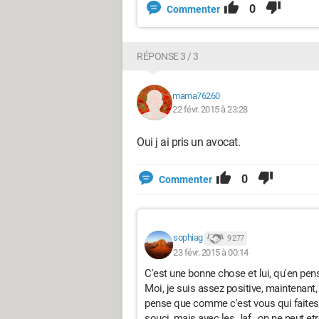
0
Commenter
RÉPONSE 3 / 3
mama76260
22 févr. 2015 à 23:28
Oui j ai pris un avocat.
0
Commenter
sophiag
9 277
23 févr. 2015 à 00:14
C'est une bonne chose et lui, qu'en pense
Moi, je suis assez positive, maintenant
pense que comme c'est vous qui faites l
souci, mais avec les Jaf , on ne peut etr