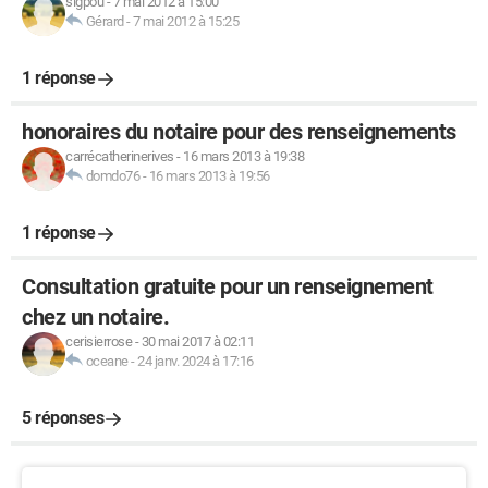
sigpou
-
7 mai 2012 à 15:00
Gérard
-
7 mai 2012 à 15:25
1 réponse
honoraires du notaire pour des renseignements
carrécatherinerives
-
16 mars 2013 à 19:38
domdo76
-
16 mars 2013 à 19:56
1 réponse
Consultation gratuite pour un renseignement
chez un notaire.
cerisierrose
-
30 mai 2017 à 02:11
oceane
-
24 janv. 2024 à 17:16
5 réponses