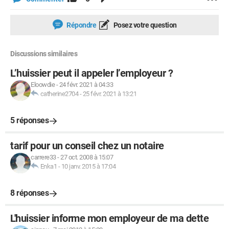
Répondre
Posez votre question
Discussions similaires
L’huissier peut il appeler l’employeur ?
Eloowdie
-
24 févr. 2021 à 04:33
catherine2704
-
25 févr. 2021 à 13:21
5 réponses
tarif pour un conseil chez un notaire
carrere33
-
27 oct. 2008 à 15:07
Enka1
-
10 janv. 2015 à 17:04
8 réponses
L'huissier informe mon employeur de ma dette