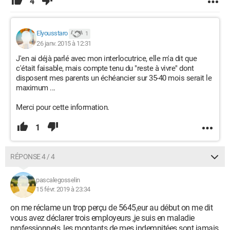
4
Elyousstaro
1
26 janv. 2015 à 12:31
J'en ai déjà parlé avec mon interlocutrice, elle m'a dit que
c'était faisable, mais compte tenu du "reste à vivre" dont
disposent mes parents un échéancier sur 35-40 mois serait le
maximum ...
Merci pour cette information.
1
RÉPONSE 4 / 4
pascalegosselin
15 févr. 2019 à 23:34
on me réclame un trop perçu de 5645,eur au début on me dit
vous avez déclarer trois employeurs ,je suis en maladie
professionnels ,les montants de mes indemnitées sont jamais