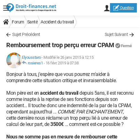
Question
Forum
Santé
Accident du travail
Sujet Précédent
Sujet Suivant
Remboursement trop perçu erreur CPAM
Fermé
Elyousstaro
-
Modifié le 26 janv. 2015 à 12:15
rosieres1
-
16 févr. 2019 à 07:38
Bonjour à tous, j'espère que vous pourrez m'aider à
comprendre cette situation critique et invraisemblable.
Mon père est en
accident du travail
depuis 5ans, il est reconnu
comme inapte à la reprise de ses fonctions depuis son
accident... Il touche donc une indemnité de la par de la CPAM,
cependant aujourd'hui ...
COMME PAR ENCHANTEMENT
,
cette dernière nous réclame un trop perçu lié à une erreur de
calcul de leur part, de
3500€
... comment est-ce possible ?
Nous ne somme pas en mesure de rembourser cette