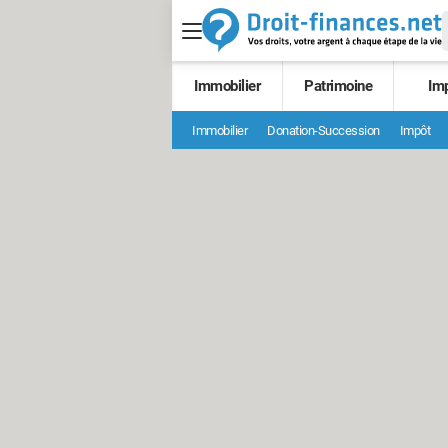
Immobilier
Patrimoine
Im
Immobilier
Donation-Succession
Impôt