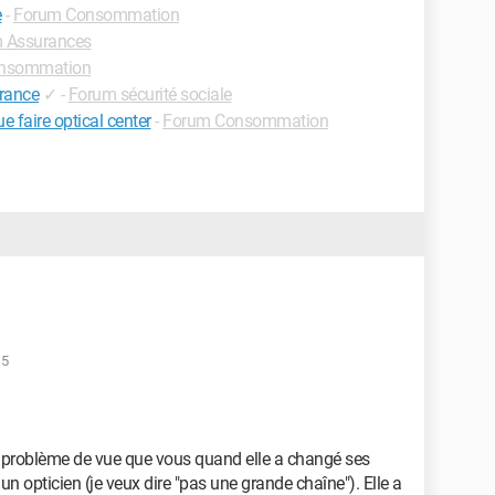
e
-
Forum Consommation
 Assurances
nsommation
rance
✓
-
Forum sécurité sociale
 faire optical center
-
Forum Consommation
15
 problème de vue que vous quand elle a changé ses
z un opticien (je veux dire "pas une grande chaîne"). Elle a