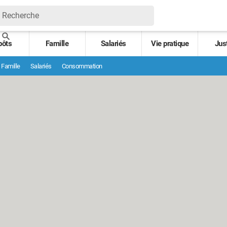
pôts
Famille
Salariés
Vie pratique
Jus
Famille
Salariés
Consommation