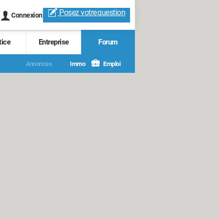
Posez votre
question
Connexion
tice
Entreprise
Forum
Annonces
Immo
Emploi