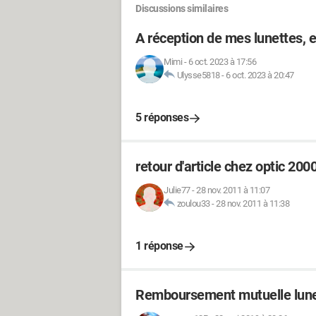
Discussions similaires
A réception de mes lunettes, 
Mimi
-
6 oct. 2023 à 17:56
Ulysse5818
-
6 oct. 2023 à 20:47
5 réponses
retour d'article chez optic 200
Julie77
-
28 nov. 2011 à 11:07
zoulou33
-
28 nov. 2011 à 11:38
1 réponse
Remboursement mutuelle lunet