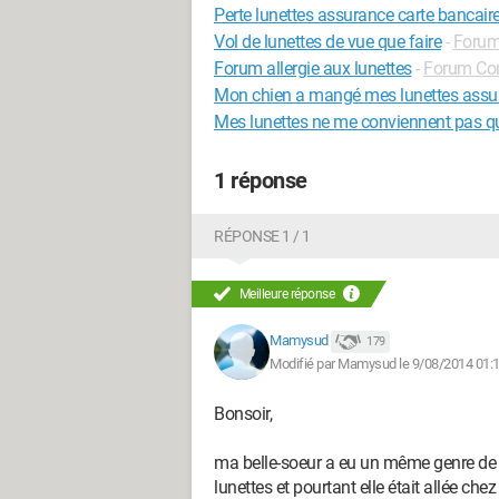
Perte lunettes assurance carte bancair
Vol de lunettes de vue que faire
-
Forum
Forum allergie aux lunettes
-
Forum Co
Mon chien a mangé mes lunettes assu
Mes lunettes ne me conviennent pas que
1 réponse
RÉPONSE 1 / 1
Meilleure réponse
Mamysud
179
Modifié par Mamysud le 9/08/2014 01:
Bonsoir,
ma belle-soeur a eu un même genre de
lunettes et pourtant elle était allée che