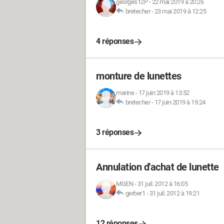
georges12P
-
22 mai 2019 à 20:26
bretecher
-
23 mai 2019 à 12:25
4 réponses
monture de lunettes
marine
-
17 juin 2019 à 13:52
bretecher
-
17 juin 2019 à 19:24
3 réponses
Annulation d'achat de lunette
MGEN
-
31 juil. 2012 à 16:05
gerber1
-
31 juil. 2012 à 19:21
12 réponses