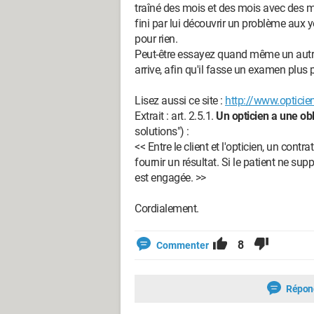
traîné des mois et des mois avec des mi
fini par lui découvrir un problème aux y
pour rien.
Peut-être essayez quand même un autre
arrive, afin qu'il fasse un examen plus
Lisez aussi ce site :
http://www.opticie
Extrait : art. 2.5.1.
Un opticien a une obl
solutions") :
<< Entre le client et l'opticien, un cont
fournir un résultat. Si le patient ne sup
est engagée. >>
Cordialement.
8
Commenter
Répon