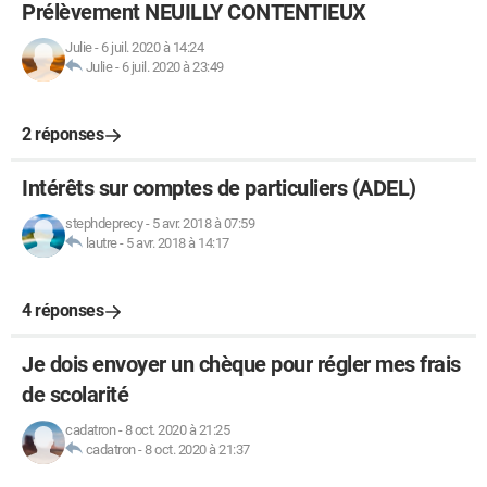
Prélèvement NEUILLY CONTENTIEUX
Julie
-
6 juil. 2020 à 14:24
Julie
-
6 juil. 2020 à 23:49
2 réponses
Intérêts sur comptes de particuliers (ADEL)
stephdeprecy
-
5 avr. 2018 à 07:59
lautre
-
5 avr. 2018 à 14:17
4 réponses
Je dois envoyer un chèque pour régler mes frais
de scolarité
cadatron
-
8 oct. 2020 à 21:25
cadatron
-
8 oct. 2020 à 21:37