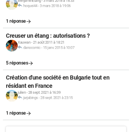
BenjaminEtang
-
3 mars 2018 à 18:33
hoquei44
-
3 mars 2018 à 19:06
1 réponse
Creuser un étang : autorisations ?
Xauwan
-
21 août 2011 à 18:21
danocomic
-
15 janv. 2015 à 10:07
5 réponses
Création d'une société en Bulgarie tout en
résidant en France
julien
-
28 sept. 2021 à 16:39
jarjabings
-
28 sept. 2021 à 23:15
1 réponse