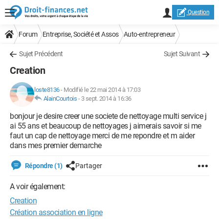
Question
Forum
Entreprise, Société et Assos
Auto-entrepreneur
Sujet Précédent
Sujet Suivant
Creation
loste8136
-
Modifié le 22 mai 2014 à 17:03
AlainCourtois
-
3 sept. 2014 à 16:36
bonjour je desire creer une societe de nettoyage multi service j
ai 55 ans et beaucoup de nettoyages j aimerais savoir si me
faut un cap de nettoyage merci de me repondre et m aider
dans mes premier demarche
Répondre (1)
Partager
A voir également:
Creation
Création association en ligne