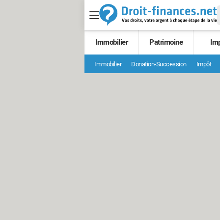
Immobilier
Patrimoine
Im
Immobilier
Donation-Succession
Impôt