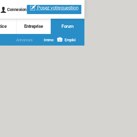
Posez votre
question
Connexion
tice
Entreprise
Forum
Annonces
Immo
Emploi