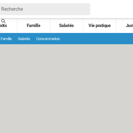
pôts
Famille
Salariés
Vie pratique
Jus
Famille
Salariés
Consommation