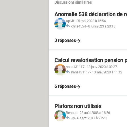
Discussions similaires
Anomalie 538 déclaration de 
Apivit
-
25 mai 2023 à 15:54
chris4554
-
8 juin 2023 à 20:18
3 réponses
Calcul revalorisation pension 
nana131117
-
13 janv. 2020 à 09:27
nana131117
-
13 janv. 2020 à 11:12
6 réponses
Plafons non utilisés
Renaud
-
28 août 2008 à 18:56
Jp
-
6 sept. 2017 à 21:23