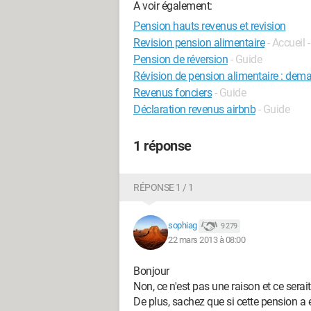
A voir également:
Pension hauts revenus et revision
Revision pension alimentaire
- Accueil 
Pension de réversion
- Guide
Révision de pension alimentaire : demand
Revenus fonciers
- Guide
Déclaration revenus airbnb
- Guide
1 réponse
RÉPONSE 1 / 1
sophiag
9 279
22 mars 2013 à 08:00
Bonjour
Non, ce n'est pas une raison et ce ser
De plus, sachez que si cette pension a ét