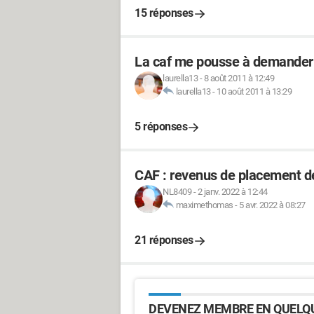
15 réponses
La caf me pousse à demander
laurella13
-
8 août 2011 à 12:49
laurella13
-
10 août 2011 à 13:29
5 réponses
CAF : revenus de placement d
NL8409
-
2 janv. 2022 à 12:44
maximethomas
-
5 avr. 2022 à 08:27
21 réponses
DEVENEZ MEMBRE EN QUELQU