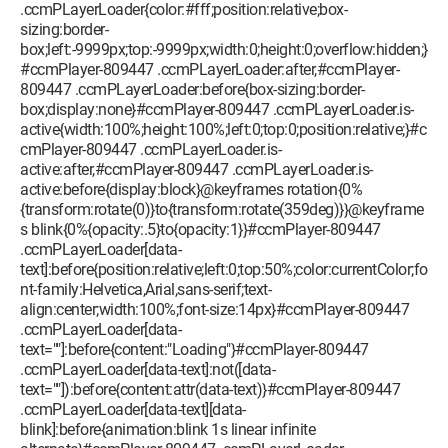
.ccmPLayerLoader{color:#fff;position:relative;box-
sizing:border-
box;left:-9999px;top:-9999px;width:0;height:0;overflow:hidden;}
#ccmPlayer-809447 .ccmPLayerLoader:after,#ccmPlayer-
809447 .ccmPLayerLoader:before{box-sizing:border-
box;display:none}#ccmPlayer-809447 .ccmPLayerLoader.is-
active{width:100%;height:100%;left:0;top:0;position:relative;}#c
cmPlayer-809447 .ccmPLayerLoader.is-
active:after,#ccmPlayer-809447 .ccmPLayerLoader.is-
active:before{display:block}@keyframes rotation{0%
{transform:rotate(0)}to{transform:rotate(359deg)}}@keyframe
s blink{0%{opacity:.5}to{opacity:1}}#ccmPlayer-809447
.ccmPLayerLoader[data-
text]:before{position:relative;left:0;top:50%;color:currentColor;fo
nt-family:Helvetica,Arial,sans-serif;text-
align:center;width:100%;font-size:14px}#ccmPlayer-809447
.ccmPLayerLoader[data-
text=""]:before{content:"Loading"}#ccmPlayer-809447
.ccmPLayerLoader[data-text]:not([data-
text=""]):before{content:attr(data-text)}#ccmPlayer-809447
.ccmPLayerLoader[data-text][data-
blink]:before{animation:blink 1s linear infinite