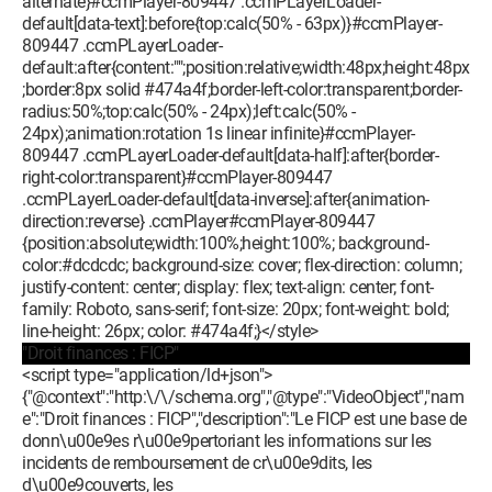
alternate}#ccmPlayer-809447 .ccmPLayerLoader-
default[data-text]:before{top:calc(50% - 63px)}#ccmPlayer-
809447 .ccmPLayerLoader-
default:after{content:"";position:relative;width:48px;height:48px
;border:8px solid #474a4f;border-left-color:transparent;border-
radius:50%;top:calc(50% - 24px);left:calc(50% -
24px);animation:rotation 1s linear infinite}#ccmPlayer-
809447 .ccmPLayerLoader-default[data-half]:after{border-
right-color:transparent}#ccmPlayer-809447
.ccmPLayerLoader-default[data-inverse]:after{animation-
direction:reverse} .ccmPlayer#ccmPlayer-809447
{position:absolute;width:100%;height:100%; background-
color:#dcdcdc; background-size: cover; flex-direction: column;
justify-content: center; display: flex; text-align: center; font-
family: Roboto, sans-serif; font-size: 20px; font-weight: bold;
line-height: 26px; color: #474a4f;}</style>
"Droit finances : FICP"
<script type="application/ld+json">
{"@context":"http:\/\/schema.org","@type":"VideoObject","nam
e":"Droit finances : FICP","description":"Le FICP est une base de
donn\u00e9es r\u00e9pertoriant les informations sur les
incidents de remboursement de cr\u00e9dits, les
d\u00e9couverts, les