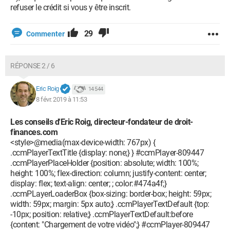
refuser le crédit si vous y être inscrit.
29
Commenter
RÉPONSE 2 / 6
Eric Roig
14 544
8 févr. 2019 à 11:53
Les conseils d'Eric Roig, directeur-fondateur de droit-
finances.com
<style>@media(max-device-width: 767px) {
.ccmPlayerTextTitle {display: none;} } #ccmPlayer-809447
.ccmPlayerPlaceHolder {position: absolute; width: 100%;
height: 100%; flex-direction: column; justify-content: center;
display: flex; text-align: center; ; color:#474a4f;}
.ccmPLayerLoaderBox {box-sizing: border-box; height: 59px;
width: 59px; margin: 5px auto;} .ccmPlayerTextDefault {top:
-10px; position: relative;} .ccmPlayerTextDefault:before
{content: "Chargement de votre vidéo";} #ccmPlayer-809447