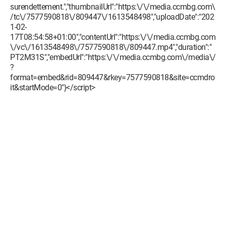
surendettement.","thumbnailUrl":"https:\/\/media.ccmbg.com\
/tc\/7577590818\/809447\/1613548498","uploadDate":"202
1-02-
17T08:54:58+01:00","contentUrl":"https:\/\/media.ccmbg.com
\/vc\/1613548498\/7577590818\/809447.mp4","duration":"
PT2M31S","embedUrl":"https:\/\/media.ccmbg.com\/media\/
?
format=embed&rid=809447&rkey=7577590818&site=ccmdro
it&startMode=0"}</script>