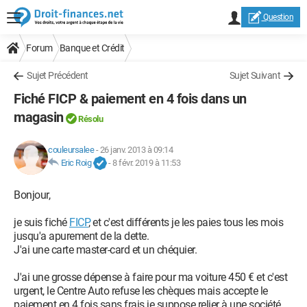
Question
Forum
Banque et Crédit
Sujet Précédent
Sujet Suivant
Fiché FICP & paiement en 4 fois dans un
magasin
Résolu
couleursalee
-
26 janv. 2013 à 09:14
Eric Roig
-
8 févr. 2019 à 11:53
Bonjour,
je suis fiché
FICP
, et c'est différents je les paies tous les mois
jusqu'a apurement de la dette.
J'ai une carte master-card et un chéquier.
J'ai une grosse dépense à faire pour ma voiture 450 € et c'est
urgent, le Centre Auto refuse les chèques mais accepte le
paiement en 4 fois sans frais je suppose relier à une société