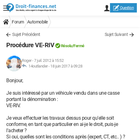
Question
Forum
Automobile
Sujet Précédent
Sujet Suivant
Procédure VE-RIV
Résolu
/Fermé
Roger
-
7 juil. 2012 à 15:52
14outlander -
18 juin 2017 à 09:28
Bonjour,
Je suis intéressé par un véhicule vendu dans une casse
portant la dénomination :
VE-RIV.
Je veux effectuer les travaux dessus pour qu'elle soit
conforme, en tant que particulier en ai-je le droit, puis-je
l'acheter ?
Si oui, quelles sont les conditions après (expert, CT, etc.. ) ?