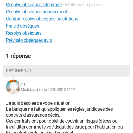
Résolys obsèques téléphone
- Meilleures réponses
Résolys obsèques financement
Contrat resolys obseques prestations
Frais d'obsèques
Resolys obsèques
Préviséo obsèques avis
1 réponse
RÉPONSE 1 / 1
iris
Modifié par iris le 20/04/2012 14:17
Je suis désolée de votre situation.
La banque ne fait qu'appliquer les règles juridiques des
contrats d'assurance décès.
Ces contrats ont pour objet de couvrir un risque (décès ou
invalidité) comme le vol/dégat des eaux pour l'habitation ou
les contrats auto en cas d'accident.