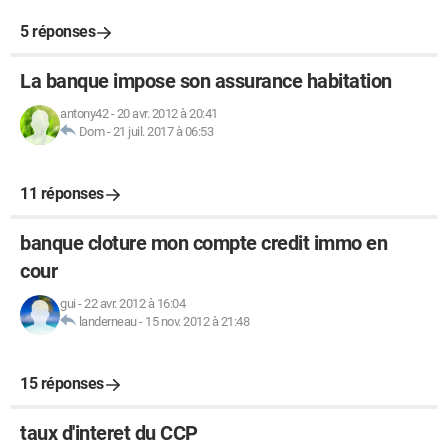
5 réponses
La banque impose son assurance habitation
antony42
-
20 avr. 2012 à 20:41
Dom
-
21 juil. 2017 à 06:53
11 réponses
banque cloture mon compte credit immo en
cour
gui
-
22 avr. 2012 à 16:04
landerneau
-
15 nov. 2012 à 21:48
15 réponses
taux d'interet du CCP