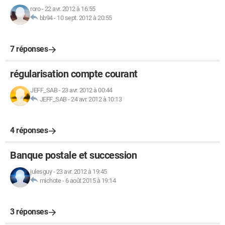
roro
-
22 avr. 2012 à 16:55
bb94
-
10 sept. 2012 à 20:55
7 réponses
régularisation compte courant
JEFF_SAB
-
23 avr. 2012 à 00:44
JEFF_SAB
-
24 avr. 2012 à 10:13
4 réponses
Banque postale et succession
julesguy
-
23 avr. 2012 à 19:45
michote
-
6 août 2015 à 19:14
3 réponses