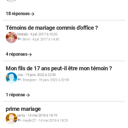
18 réponses
Témoins de mariage commis d'office ?
Mataliz
-
4 juil. 2017 à 10:20
BmV
-
4 juil. 2017 à 14:45
4 réponses
Mon fils de 17 ans peut-il être mon témoin ?
Joe
-
19 janv. 2022 à 22:50
Energizor
-
19 janv. 2022 à 22:58
1 réponse
prime mariage
jacky
-
14 mai 2018 à 18:19
maylin27
-
14 mai 2018 à 18:23