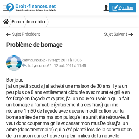
Question
Forum
Immobilier
Sujet Précédent
Sujet Suivant
Problème de bornage
katynounou62
-
19 sept. 2011 à 13:06
katynounou62 -
12 oct. 2011 à 11:45
Bonjour,
j'ai un petit soucis j'ai acheté une maison de 30 ans il y a un
peu plus de 8 ans entièrement clôturée avec muret et grille en
fer forgé en façade et cypres, j'ai un nouveau voisin qui a fait
un bornage à l'amiable (entièrement à ces frais) qui me
réclame 1m50 de façade avec aucune modification sur la
borne arrière de ma maison puisqu'elle aurait été retrouvée. il
veut donc couper ma grille et casser mon mur.De plus,j'ai un
arbre (donc trentenaire) qui a été planté lors de la construction
de la maison qui se trouve en plein milieu de la nouvelle