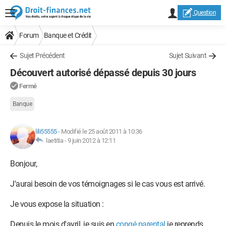
Question
Forum
Banque et Crédit
Sujet Précédent
Sujet Suivant
Découvert autorisé dépassé depuis 30 jours
Fermé
Banque
lili55555
-
Modifié le 25 août 2011 à 10:36
laetitia -
9 juin 2012 à 12:11
Bonjour,
J'aurai besoin de vos témoignages si le cas vous est arrivé.
Je vous expose la situation :
Depuis le mois d'avril, je suis en
congé parental
je reprends