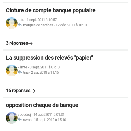
Cloture de compte banque populaire
aulu
-
1 sept. 2011 à 10:57
marquis de carabas
-
12 déc. 2011 à 18:10
3 réponses
La suppression des relevés "papier"
klimte
-
3 sept. 2011 à 07:10
tina
-
2 avr. 2018 à 11:15
16 réponses
opposition cheque de banque
speedrcj
-
14 août 2011 à 01:31
swan
-
15 sept. 2012 à 15:10