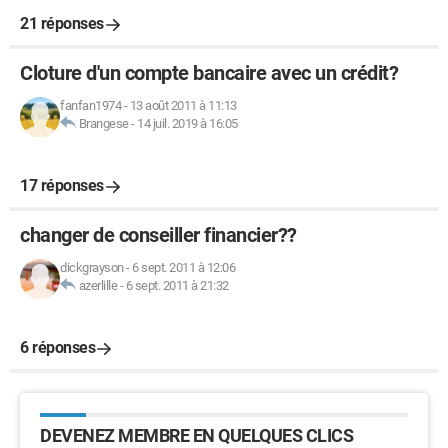
21 réponses
Cloture d'un compte bancaire avec un crédit?
fanfan1974
-
13 août 2011 à 11:13
Brangese
-
14 juil. 2019 à 16:05
17 réponses
changer de conseiller financier??
dickgrayson
-
6 sept. 2011 à 12:06
azerlille
-
6 sept. 2011 à 21:32
6 réponses
DEVENEZ MEMBRE EN QUELQUES CLICS