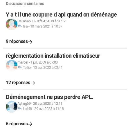
Discussions similaires
Y a t il une coupure d apl quand on déménage
Celia54500
-
8 févr. 2019 à 20:12
Isa
-
10 mars 2021 à 10:37
9 réponses
règlementation installation climatiseur
marcel
-
1 juil. 2009 à 07:03
Tellio
-
12 avr. 2022 à 03:41
12 réponses
Déménagement ne pas perdre APL.
Ayting69
-
28 avr. 2023 à 12:11
Loli48
-
29 avr. 2023 à 11:18
6 réponses