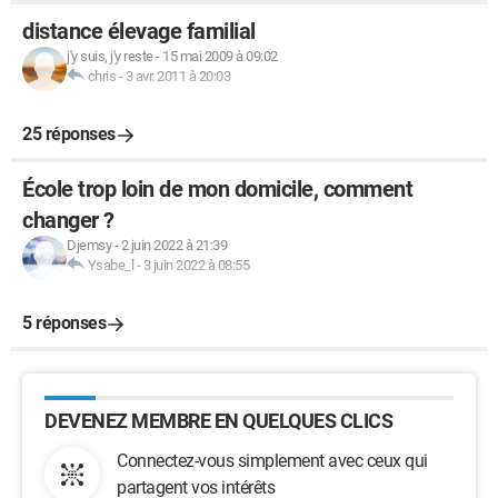
distance élevage familial
j'y suis, j'y reste
-
15 mai 2009 à 09:02
chris
-
3 avr. 2011 à 20:03
25 réponses
École trop loin de mon domicile, comment
changer ?
Djemsy
-
2 juin 2022 à 21:39
Ysabe_l
-
3 juin 2022 à 08:55
5 réponses
DEVENEZ MEMBRE EN QUELQUES CLICS
Connectez-vous simplement avec ceux qui
partagent vos intérêts