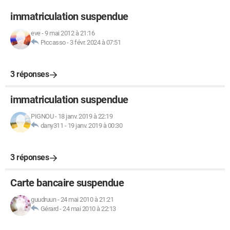
immatriculation suspendue
eve
-
9 mai 2012 à 21:16
Piccasso
-
3 févr. 2024 à 07:51
3 réponses
immatriculation suspendue
PIGNOU
-
18 janv. 2019 à 22:19
dany311
-
19 janv. 2019 à 00:30
3 réponses
Carte bancaire suspendue
guudruun
-
24 mai 2010 à 21:21
Gérard
-
24 mai 2010 à 22:13