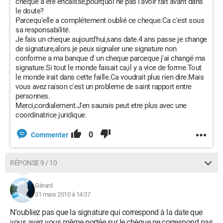
cheque a été encaissé,pourquoi ne pas l'avoir fait avant dans
le doute?
Parcequ'elle a complétement oublié ce cheque.Ca c'est sous
sa responsabilité.
Je fais un cheque aujourd'hui,sans date.4 ans passe je change
de signature,alors je peux signaler une signature non
conforme a ma banque d' un cheque parceque j'ai changé ma
signature.Si tout le monde faisait ca,il y a vice de forme.Tout
le monde irait dans cette faille.Ca voudrait plus rien dire.Mais
vous avez raison c'est un probleme de saint rapport entre
personnes.
Merci,cordialement.J'en saurais peut etre plus avec une
coordinatrice juridique.
0
Commenter
RÉPONSE 9 / 10
Gérard
31 mars 2010 à 14:37
N'oubliez pas que la signature qui correspond à la date que
vous avez vous même portée sur le chèque ne correspond pas