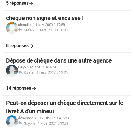
5 réponses
chèque non signé et encaissé !
skeudig
-
14 janv. 2009 à 17:58
Lelfe.
-
11 sept. 2010 à 18:48
8 réponses
Dépose de chèque dans une autre agence
Laly
-
5 août 2015 à 09:56
Komar
-
15 nov. 2017 à 12:26
14 réponses
Peut-on déposer un chèque directement sur le
livret A d'un mineur
denchapelle
-
17 juin 2021 à 12:36
Gayomi
-
17 juin 2021 à 13:38