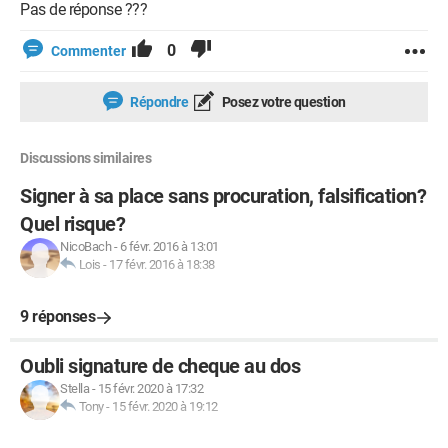
Pas de réponse ???
0
Commenter
Répondre
Posez votre question
Discussions similaires
Signer à sa place sans procuration, falsification?
Quel risque?
NicoBach
-
6 févr. 2016 à 13:01
Lois
-
17 févr. 2016 à 18:38
9 réponses
Oubli signature de cheque au dos
Stella
-
15 févr. 2020 à 17:32
Tony
-
15 févr. 2020 à 19:12