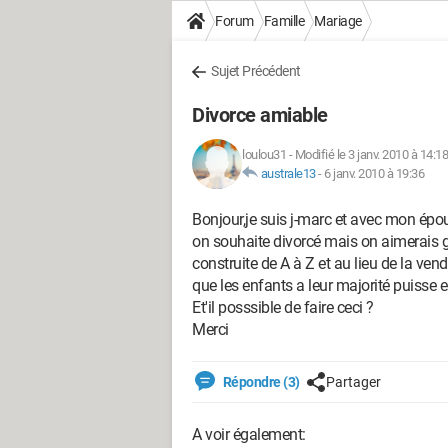
Forum
Famille
Mariage
Sujet Précédent
Divorce amiable
loulou31
-
Modifié le 3 janv. 2010 à 14:18
australe13
-
6 janv. 2010 à 19:36
Bonjour,je suis j-marc et avec mon épo
on souhaite divorcé mais on aimerais ga
construite de A à Z et au lieu de la vend
que les enfants a leur majorité puisse e
Et'il posssible de faire ceci ?
Merci
Répondre (3)
Partager
A voir également: