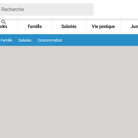
pôts
Famille
Salariés
Vie pratique
Jus
Famille
Salariés
Consommation