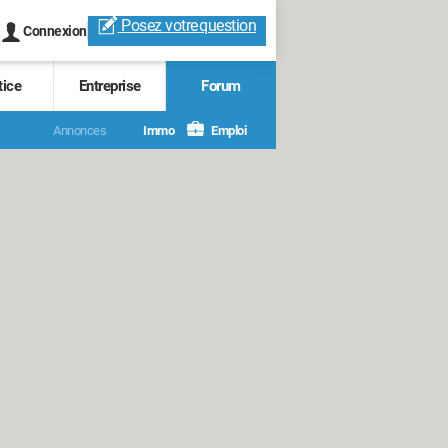
Posez votre
question
Connexion
tice
Entreprise
Forum
Annonces
Immo
Emploi