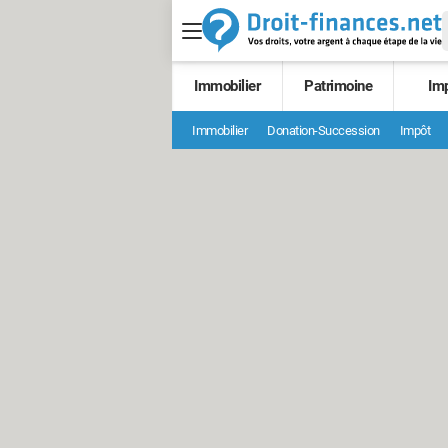
Immobilier
Patrimoine
Im
Immobilier
Donation-Succession
Impôt