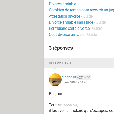
Divorce amiable
Combien de temps pour recevoir un ju
Attestation divorce
- Guide
Divorce amiable sans juge
- Guide
Formulaire cerfa divorce
- Guide
Cout divorce amiable
- Guide
3 réponses
RÉPONSE 1 / 3
australe13
6 771
3 janv. 2010 à 14:20
Bonjour
Tout est possible,
il faut voir un notaire qui s'occupera de 