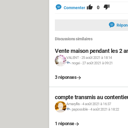
0
Commenter
Répon
Discussions similaires
Vente maison pendant les 2 an
VALENT
-
25 août 2021 à 18:14
nogai
-
27 août 2021 à 09:21
3 réponses
compte transmis au contentieu
Amaryllis
-
4 août 2021 à 16:37
papossible
-
4 août 2021 à 18:22
1 réponse