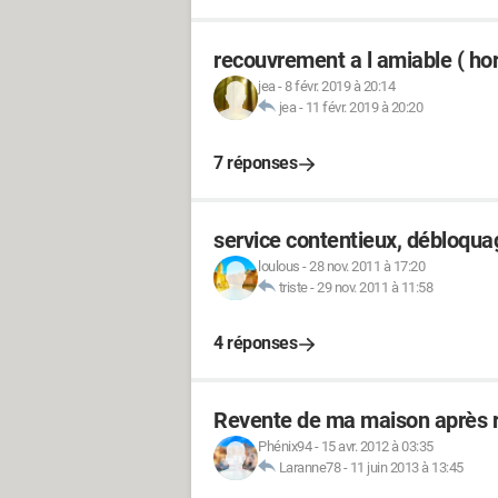
recouvrement a l amiable ( hors
jea
-
8 févr. 2019 à 20:14
jea
-
11 févr. 2019 à 20:20
7 réponses
service contentieux, débloqua
loulous
-
28 nov. 2011 à 17:20
triste
-
29 nov. 2011 à 11:58
4 réponses
Revente de ma maison après r
Phénix94
-
15 avr. 2012 à 03:35
Laranne78
-
11 juin 2013 à 13:45