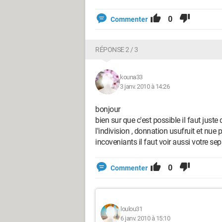
0
Commenter
RÉPONSE 2 / 3
kouna33
3 janv. 2010 à 14:26
bonjour
bien sur que c'est possible il faut just
l'indivision , donnation usufruit et nu
incoveniants il faut voir aussi votre sep
0
Commenter
loulou31
6 janv. 2010 à 15:10