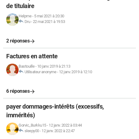
de titulaire
Helpme
-
5 mai 2021 à 20:30
Dru
-
22 mai 2021 à 19:53
2 réponses
Factures en attente
Bastouille
-
10 janv. 2019 à 21:13
Utilisateur anonyme
-
12 janv. 2019 à 12:10
6 réponses
payer dommages-intérêts (excessifs,
immérités)
Gorvic_Burkku15
-
12 janv. 2022 à 03:44
sleepy00
-
12 janv. 2022 à 22:47