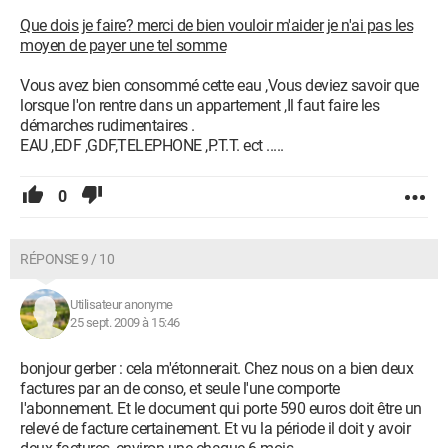
Que dois je faire? merci de bien vouloir m'aider je n'ai pas les
moyen de payer une tel somme
Vous avez bien consommé cette eau ,Vous deviez savoir que
lorsque l'on rentre dans un appartement ,Il faut faire les
démarches rudimentaires .
EAU ,EDF ,GDF,TELEPHONE ,P.T.T. ect .....
0
RÉPONSE 9 / 10
Utilisateur anonyme
25 sept. 2009 à 15:46
bonjour gerber : cela m'étonnerait. Chez nous on a bien deux
factures par an de conso, et seule l'une comporte
l'abonnement. Et le document qui porte 590 euros doit être un
relevé de facture certainement. Et vu la période il doit y avoir