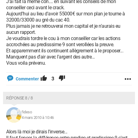
J'ai fait la même con.... en suivant les conseils de mon
conseiller ceci avant le crack.
Aujourd'hui au lieu d'avoir 55000€ sur mon plan je tourne à
32000/33000 au gré du cac 40.
Plus jamais je ne retrouverai mon capital et je n'aurais eu
aucun rapport.
Je voudrais tordre le cou à mon conseiller car les actions
accrochées au predisssime 9 sont verollées la preuve.
Et apparemment ils continuent allègrement à le proposer...
Manquent pas d'air avec l'argent des autre...
Vous voila prévenu.
3
Commenter
RÉPONSE 8 / 8
fideso
4 mars 2010 à 10:46
Alors là moi je dirais l'inverse...
Il faut foncer, la différence entre predige et predissime 9 c'est