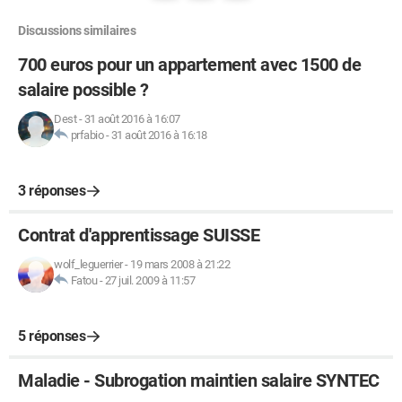
Discussions similaires
700 euros pour un appartement avec 1500 de
salaire possible ?
Dest
-
31 août 2016 à 16:07
prfabio
-
31 août 2016 à 16:18
3 réponses
Contrat d'apprentissage SUISSE
wolf_leguerrier
-
19 mars 2008 à 21:22
Fatou
-
27 juil. 2009 à 11:57
5 réponses
Maladie - Subrogation maintien salaire SYNTEC