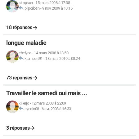
simpson
-
15 mars 2008 à 17:38
pilpoilotin
-
9 nov. 2009 à 10:15
18 réponses
longue maladie
ebelyne
-
14 mars 2008 à 18:50
klambert91
-
18 mars 2010 à 08:24
73 réponses
Travailler le samedi oui mais ...
killerjo
-
12 mars 2008 à 22:09
syndic08
-
6 avr. 2008 à 16:33
3 réponses