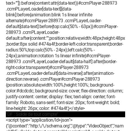
text=""]):before{content:attr(data-text)}#ccmPlayer-288973
.ccmPLayerLoader[data-text][data-
blink]:before{animation:blink 1s linear infinite
alternate}#ccmPlayer-288973 .ccmPLayerLoader-
default[data-text]:before{top:calc(50% - 63px)}#ccmPlayer-
288973 .ccmPLayerLoader-
default:after{content:"";position:relative;width:48px;height:48px
;border:8px solid #474a4f;border-left-color:transparent;border-
radius:50%;top:calc(50% - 24px);left:calc(50% -
24px);animation:rotation 1s linear infinite}#ccmPlayer-
288973 .ccmPLayerLoader-default[data-half]:after{border-
right-color:transparent}#ccmPlayer-288973
.ccmPLayerLoader-default[data-inverse]:after{animation-
direction:reverse} .ccmPlayer#ccmPlayer-288973
{position:absolute;width:100%;height:100%; background-
color:#dcdcdc; background-size: cover; flex-direction: column;
justify-content: center; display: flex; text-align: center; font-
family: Roboto, sans-serif; font-size: 20px; font-weight: bold;
line-height: 26px; color: #474a4f;}</style>
"DF : Solde de tout compte"
<script type="application/ld+json">
{"@context":"http:\/\/schema.org","@type":"VideoObject","nam