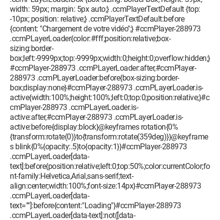
width: 59px; margin: 5px auto;} .ccmPlayerTextDefault {top:
-10px; position: relative;} .ccmPlayerTextDefault:before
{content: "Chargement de votre vidéo";} #ccmPlayer-288973
.ccmPLayerLoader{color:#fff;position:relative;box-
sizing:border-
box;left:-9999px;top:-9999px;width:0;height:0;overflow:hidden;}
#ccmPlayer-288973 .ccmPLayerLoader:after,#ccmPlayer-
288973 .ccmPLayerLoader:before{box-sizing:border-
box;display:none}#ccmPlayer-288973 .ccmPLayerLoader.is-
active{width:100%;height:100%;left:0;top:0;position:relative;}#c
cmPlayer-288973 .ccmPLayerLoader.is-
active:after,#ccmPlayer-288973 .ccmPLayerLoader.is-
active:before{display:block}@keyframes rotation{0%
{transform:rotate(0)}to{transform:rotate(359deg)}}@keyframe
s blink{0%{opacity:.5}to{opacity:1}}#ccmPlayer-288973
.ccmPLayerLoader[data-
text]:before{position:relative;left:0;top:50%;color:currentColor;fo
nt-family:Helvetica,Arial,sans-serif;text-
align:center;width:100%;font-size:14px}#ccmPlayer-288973
.ccmPLayerLoader[data-
text=""]:before{content:"Loading"}#ccmPlayer-288973
.ccmPLayerLoader[data-text]:not([data-