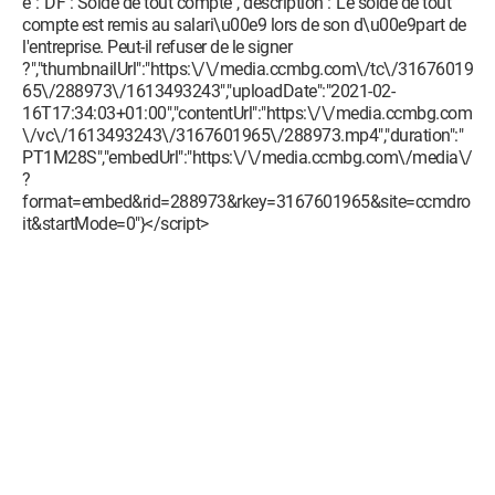
e":"DF : Solde de tout compte","description":"Le solde de tout
compte est remis au salari\u00e9 lors de son d\u00e9part de
l'entreprise. Peut-il refuser de le signer
?","thumbnailUrl":"https:\/\/media.ccmbg.com\/tc\/31676019
65\/288973\/1613493243","uploadDate":"2021-02-
16T17:34:03+01:00","contentUrl":"https:\/\/media.ccmbg.com
\/vc\/1613493243\/3167601965\/288973.mp4","duration":"
PT1M28S","embedUrl":"https:\/\/media.ccmbg.com\/media\/
?
format=embed&rid=288973&rkey=3167601965&site=ccmdro
it&startMode=0"}</script>