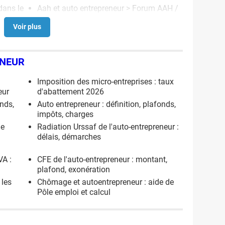
dans le
Aah et auto entrepreneur
>
Forum AAH /
reprise
Handicap
ENEUR
Imposition des micro-entreprises : taux
eur
d'abattement 2026
onds,
Auto entrepreneur : définition, plafonds,
impôts, charges
de
Radiation Urssaf de l'auto-entrepreneur :
u
délais, démarches
VA :
CFE de l'auto-entrepreneur : montant,
plafond, exonération
 les
Chômage et autoentrepreneur : aide de
Pôle emploi et calcul