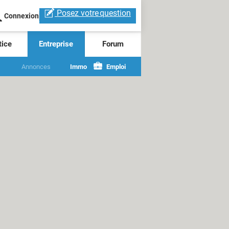
Posez votre
question
Connexion
tice
Entreprise
Forum
Annonces
Immo
Emploi