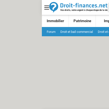
Immobilier
Patrimoine
Im
Forum
Droit et bail commercial
Droit et