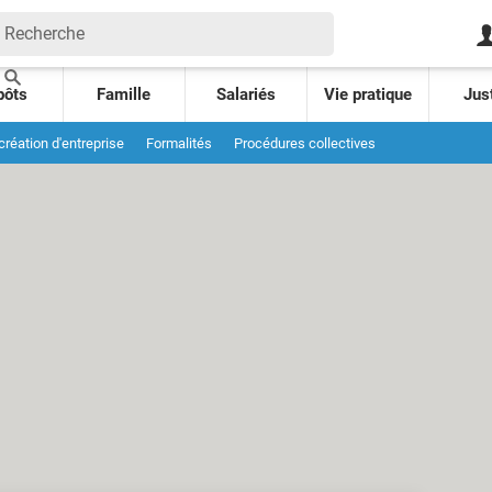
pôts
Famille
Salariés
Vie pratique
Jus
 création d'entreprise
Formalités
Procédures collectives