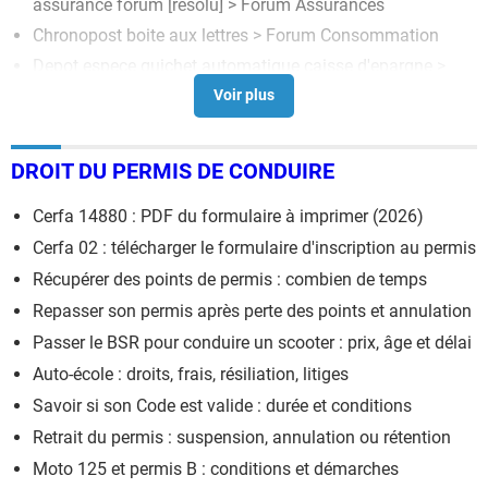
assurance forum
[résolu] >
Forum Assurances
Chronopost boite aux lettres
>
Forum Consommation
Depot espece guichet automatique caisse d'epargne
>
Forum Banque et Crédit
Permis raté 15 fois
[résolu] >
Forum Consommation
DROIT DU PERMIS DE CONDUIRE
Cerfa 14880 : PDF du formulaire à imprimer (2026)
Cerfa 02 : télécharger le formulaire d'inscription au permis
Récupérer des points de permis : combien de temps
Repasser son permis après perte des points et annulation
Passer le BSR pour conduire un scooter : prix, âge et délai
Auto-école : droits, frais, résiliation, litiges
Savoir si son Code est valide : durée et conditions
Retrait du permis : suspension, annulation ou rétention
Moto 125 et permis B : conditions et démarches