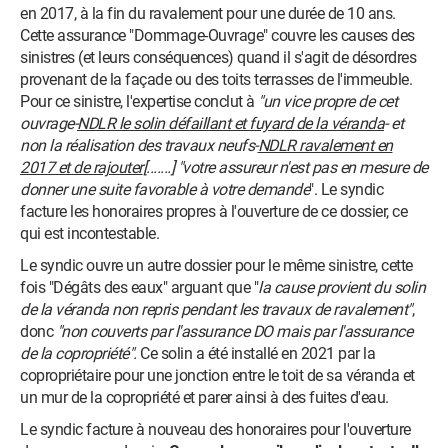
en 2017, à la fin du ravalement pour une durée de 10 ans.
Cette assurance "Dommage-Ouvrage" couvre les causes des
sinistres (et leurs conséquences) quand il s'agit de désordres
provenant de la façade ou des toits terrasses de l'immeuble.
Pour ce sinistre, l'expertise conclut à
"un vice propre de cet
ouvrage-
NDLR le solin défaillant et fuyard de la véranda
- et
non la réalisation des travaux neufs-
NDLR ravalement en
2017 et de rajouter
[.......] "votre assureur n'est pas en mesure de
donner une suite favorable à votre demande
". Le syndic
facture les honoraires propres à l'ouverture de ce dossier, ce
qui est incontestable.
Le syndic ouvre un autre dossier pour le même sinistre, cette
fois "Dégâts des eaux" arguant que "
la cause provient du solin
de la véranda non repris pendant les travaux de ravalement"
,
donc
"non couverts par l'assurance DO mais par l'assurance
de la copropriété".
Ce solin a été installé en 2021 par la
copropriétaire pour une jonction entre le toit de sa véranda et
un mur de la copropriété et parer ainsi à des fuites d'eau.
Le syndic facture à nouveau des honoraires pour l'ouverture