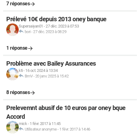
7 réponses
Prélevé 10€ depuis 2013 oney banque
Supersaiyan01
-
27 déc. 2023 à 07:53
bori
-
27 déc. 2023 à 08:29
1 réponse
Problème avec Bailey Assurances
kti
-
16 oct. 2024 à 13:34
BmV
-
20 janv. 2025 à 15:42
8 réponses
Prelevemnt abusif de 10 euros par oney bque
Accord
mick
-
1 févr. 2017 à 11:45
Utilisateur anonyme
-
1 févr. 2017 à 14:46