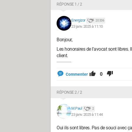
RÉPONSE 1 / 2
Energizor
20 336
23 janv. 2025 à 11:10
Bonjour,
Les honoraires de l'avocat sont libres. I
client.
0
Commenter
RÉPONSE 2 / 2
M.Paul
2
23 janv. 2025 à 11:44
Oui ils sont libres. Pas de souci avec ç