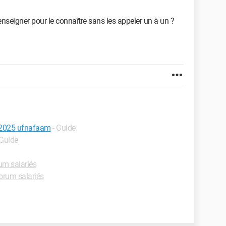
seigner pour le connaître sans les appeler un à un ?
le 2025 ufnafaam
- Guide
 Guide
um salariés
orum salariés