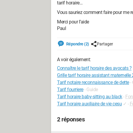
tarif horaire…
Vous sauriez comment faire pour me ren
Merci pour l’aide
Paul
Répondre (2)
Partager
A voir également:
Connaître le tarif horaire des avocats ?
Grille tarif horaire assistant maternel
Tarif notaire reconnaissance de dette
-
Tarif fourriere
- Guide
Tarif horaire baby-sitting au black
-
For
Tarif horaire auxiliaire de vie cesu
✓
-
F
2 réponses