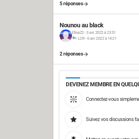
5 réponses
Nounou au black
Elisa22
-
3 avr. 2022 à 23:51
LCR
-
6 avr. 2022 à 14:21
2 réponses
DEVENEZ MEMBRE EN QUELQU
Connectez-vous simplemen
Suivez vos discussions fa