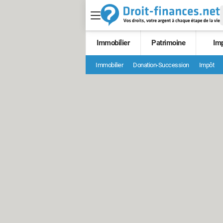
Immobilier
Patrimoine
Im
Immobilier
Donation-Succession
Impôt