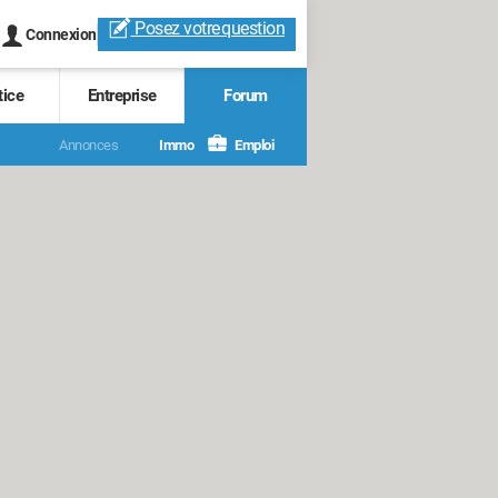
Posez votre
question
Connexion
tice
Entreprise
Forum
Annonces
Immo
Emploi