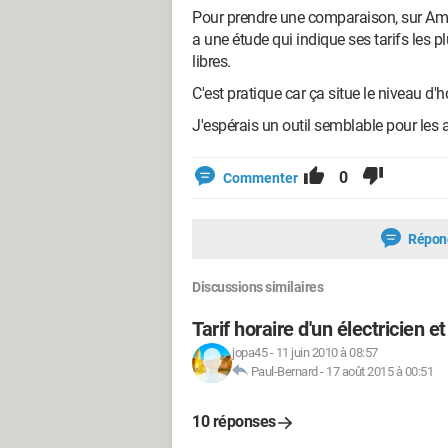
Pour prendre une comparaison, sur Amel
a une étude qui indique ses tarifs les
libres.
C'est pratique car ça situe le niveau d'h
J'espérais un outil semblable pour les
0
Commenter
Répon
Discussions similaires
Tarif horaire d'un électricien 
jopa45
-
11 juin 2010 à 08:57
Paul-Bernard
-
17 août 2015 à 00:51
10 réponses