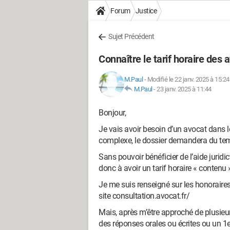
Forum
Justice
Sujet Précédent
Connaître le tarif horaire des 
M.Paul
-
Modifié le 22 janv. 2025 à 15:24
M.Paul
-
23 janv. 2025 à 11:44
Bonjour,
Je vais avoir besoin d’un avocat dans le 
complexe, le dossier demandera du tem
Sans pouvoir bénéficier de l’aide juridi
donc à avoir un tarif horaire « contenu 
Je me suis renseigné sur les honoraire
site consultation.avocat.fr/
Mais, après m’être approché de plusieur
des réponses orales ou écrites ou un 1e