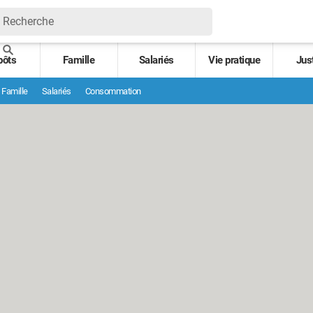
pôts
Famille
Salariés
Vie pratique
Jus
Famille
Salariés
Consommation