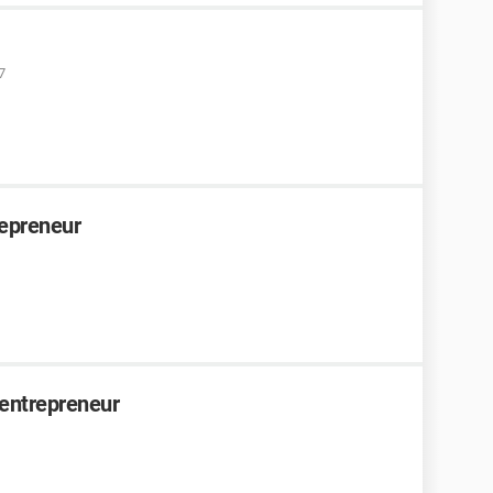
7
repreneur
o entrepreneur