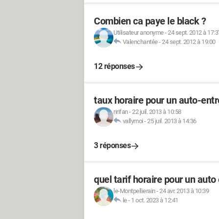
Combien ca paye le black ?
Utilisateur anonyme
-
24 sept. 2012 à 17:3
Valenchantée
-
24 sept. 2012 à 19:00
12 réponses
taux horaire pour un auto-ent
ririfan
-
22 juil. 2013 à 10:58
vallymoi
-
25 juil. 2013 à 14:36
3 réponses
quel tarif horaire pour un aut
le-Montpellierain
-
24 avr. 2013 à 10:39
le
-
1 oct. 2023 à 12:41