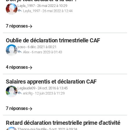
Layla_1997
-
26 mai 2022 à 10:29
Layla_1997
-
26 mai 2022 à 12:44
7 réponses
Oublie de déclaration trimestrielle CAF
soso
-
6 déc. 2021 à 00:21
Alex
-
6 mars 2023 à 01:43
4 réponses
Salaires apprentis et déclaration CAF
Leglaude09
-
24 oct. 2016 à 13:45
ericRg
-
12 juin 2023 à 11:29
7 réponses
Retard déclaration trimestrielle prime d'activité
Thanos-qui-Sautille
-
5 oct. 2021 à 09:24