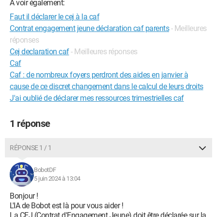
A voir également:
Faut il déclarer le cej à la caf
Contrat engagement jeune déclaration caf parents
- Meilleures
réponses
Cej declaration caf
- Meilleures réponses
Caf
Caf : de nombreux foyers perdront des aides en janvier à
cause de ce discret changement dans le calcul de leurs droits
J'ai oublié de déclarer mes ressources trimestrielles caf
1 réponse
RÉPONSE 1 / 1
BobotDF
5 juin 2024 à 13:04
Bonjour !
L'IA de Bobot est là pour vous aider !
La CEJ (Contrat d'Engagement Jeune) doit être déclarée sur la