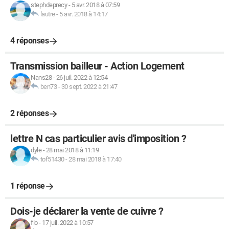
stephdeprecy
-
5 avr. 2018 à 07:59
lautre
-
5 avr. 2018 à 14:17
4 réponses
Transmission bailleur - Action Logement
Nans28
-
26 juil. 2022 à 12:54
ben73
-
30 sept. 2022 à 21:47
2 réponses
lettre N cas particulier avis d'imposition ?
dyle
-
28 mai 2018 à 11:19
tof51430
-
28 mai 2018 à 17:40
1 réponse
Dois-je déclarer la vente de cuivre ?
flo
-
17 juil. 2022 à 10:57