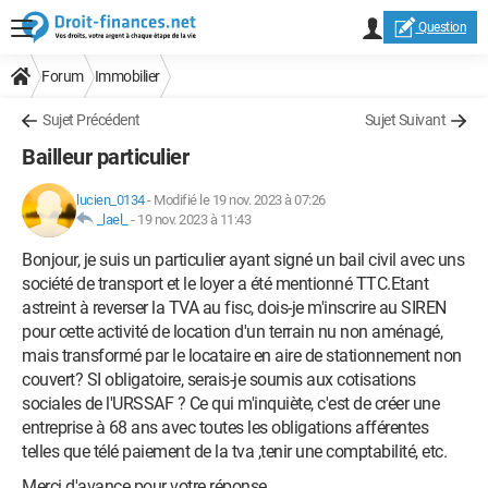
Question
Forum
Immobilier
Sujet Précédent
Sujet Suivant
Bailleur particulier
lucien_0134
-
Modifié le 19 nov. 2023 à 07:26
_lael_
-
19 nov. 2023 à 11:43
Bonjour, je suis un particulier ayant signé un bail civil avec uns
société de transport et le loyer a été mentionné TTC.Etant
astreint à reverser la TVA au fisc, dois-je m'inscrire au SIREN
pour cette activité de location d'un terrain nu non aménagé,
mais transformé par le locataire en aire de stationnement non
couvert? SI obligatoire, serais-je soumis aux cotisations
sociales de l'URSSAF ? Ce qui m'inquiète, c'est de créer une
entreprise à 68 ans avec toutes les obligations afférentes
telles que télé paiement de la tva ,tenir une comptabilité, etc.
Merci d'avance pour votre réponse.