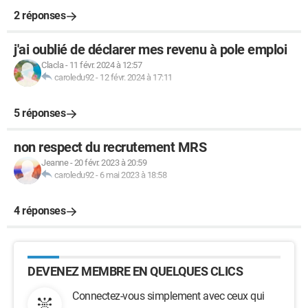
2 réponses
j'ai oublié de déclarer mes revenu à pole emploi
Clacla
-
11 févr. 2024 à 12:57
caroledu92
-
12 févr. 2024 à 17:11
5 réponses
non respect du recrutement MRS
Jeanne
-
20 févr. 2023 à 20:59
caroledu92
-
6 mai 2023 à 18:58
4 réponses
DEVENEZ MEMBRE EN QUELQUES CLICS
Connectez-vous simplement avec ceux qui