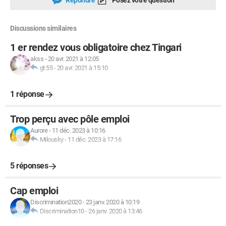
Répondre
Posez votre question
Discussions similaires
1 er rendez vous obligatoire chez Tingari
akss
-
20 avr. 2021 à 12:05
gt.55
-
20 avr. 2021 à 15:10
1 réponse
Trop perçu avec pôle emploi
Aurore
-
11 déc. 2023 à 10:16
Milousky
-
11 déc. 2023 à 17:16
5 réponses
Cap emploi
Discrimination2020
-
23 janv. 2020 à 10:19
Discrimination10
-
26 janv. 2020 à 13:46