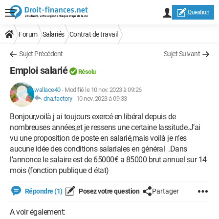
Question
Forum
Salariés
Contrat de travail
Sujet Précédent
Sujet Suivant
Emploi salarié
Résolu
wallace40
-
Modifié le 10 nov. 2023 à 09:26
dna.factory
-
10 nov. 2023 à 09:33
Bonjour,voilà j ai toujours exercé en libéral depuis de
nombreuses années,et je ressens une certaine lassitude.J’ai
vu une proposition de poste en salarié,mais voilà je n’es
aucune idée des conditions salariales en général .Dans
l’annonce le salaire est de 65000€ a 85000 brut annuel sur 14
mois (fonction publique d état)
Répondre (1)
Posez votre question
Partager
A voir également: