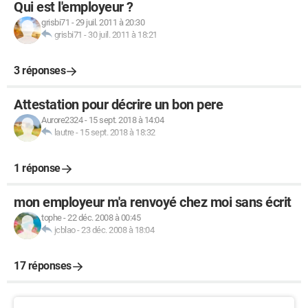
Qui est l'employeur ?
grisbi71
-
29 juil. 2011 à 20:30
grisbi71
-
30 juil. 2011 à 18:21
3 réponses
Attestation pour décrire un bon pere
Aurore2324
-
15 sept. 2018 à 14:04
lautre
-
15 sept. 2018 à 18:32
1 réponse
mon employeur m'a renvoyé chez moi sans écrit
tophe
-
22 déc. 2008 à 00:45
jcblao
-
23 déc. 2008 à 18:04
17 réponses