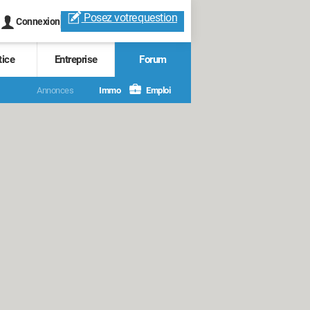
Posez votre
question
Connexion
tice
Entreprise
Forum
Annonces
Immo
Emploi