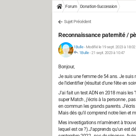
Forum
Donation-Succession
Sujet Précédent
Reconnaissance paternité / pèr
1Bulle
-
Modifié le 19 sept. 2023 à 18:02
1Bulle
-
21 sept. 2023 à 10:47
Bonjour,
Je suis une femme de 54 ans. Je suis 
de l'identifier (résultat d'une fête en s
J'ai fait un test ADN en 2018 mais les
super Match , j'écris à la personne , pa
en commun les grands parents. J'écris 
Mais dés qu'il comprend notre lien et
Mes investigations m'amènent à trouver
lequel est ce ?).J'apprends qu'un est déc
septembre 2022 , pas de réponse. Aujo