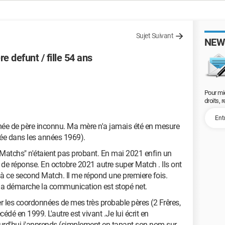
Sujet Suivant
NEW
e defunt / fille 54 ans
Pour mi
droits, 
née de père inconnu. Ma mère n'a jamais été en mesure
oirée dans les années 1969).
 "Matchs" n'étaient pas probant. En mai 2021 enfin un
s de réponse. En octobre 2021 autre super Match . Ils ont
à ce second Match. Il me répond une premiere fois.
 ma démarche la communication est stopé net.
 les coordonnées de mes très probable pères (2 Frêres,
édé en 1999. L'autre est vivant .Je lui écrit en
urd'hui j'apprends (simplement en tapant son nom sur