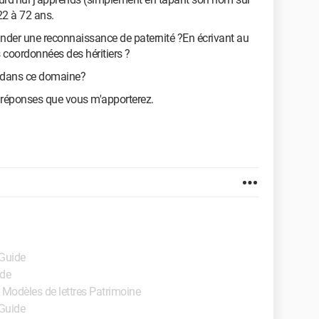
22 à 72 ans.
mander une reconnaissance de paternité ?En écrivant au
es coordonnées des héritiers ?
é dans ce domaine?
 réponses que vous m'apporterez.
 Guide
ide
 - Modèles de lettres Patrimoine
 Guide