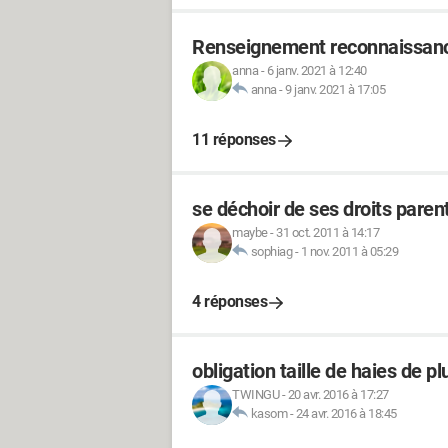
Renseignement reconnaissance
anna
-
6 janv. 2021 à 12:40
anna
-
9 janv. 2021 à 17:05
11 réponses
se déchoir de ses droits paren
maybe
-
31 oct. 2011 à 14:17
sophiag
-
1 nov. 2011 à 05:29
4 réponses
obligation taille de haies de p
TWINGU
-
20 avr. 2016 à 17:27
kasom
-
24 avr. 2016 à 18:45