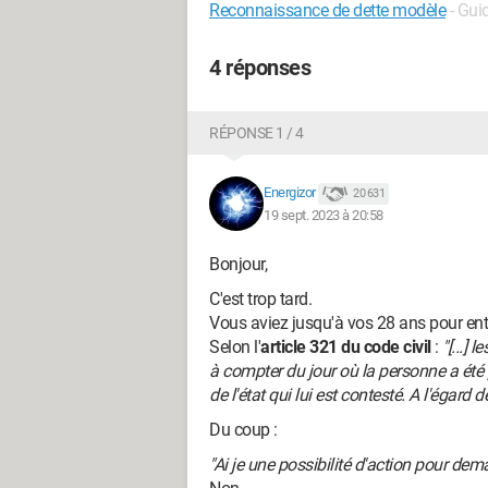
Reconnaissance de dette modèle
- Gui
4 réponses
RÉPONSE 1 / 4
Energizor
20 631
19 sept. 2023 à 20:58
Bonjour,
C'est trop tard.
Vous aviez jusqu'à vos 28 ans pour e
Selon l'
article 321 du code civil
:
"[...] 
à compter du jour où la personne a été 
de l'état qui lui est contesté. A l'égard
Du coup :
"Ai je une possibilité d'action pour de