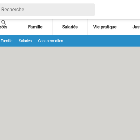
pôts
Famille
Salariés
Vie pratique
Jus
Famille
Salariés
Consommation