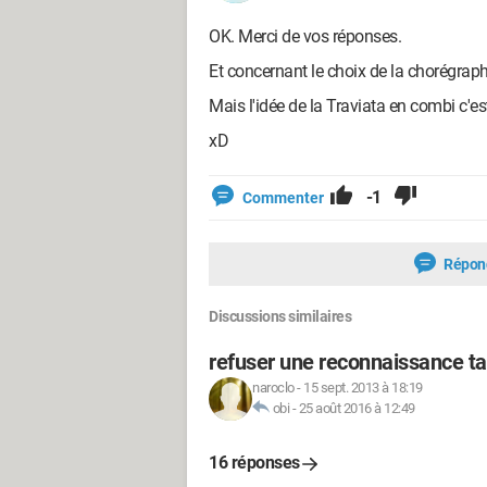
OK. Merci de vos réponses.
Et concernant le choix de la chorégraphie
Mais l'idée de la Traviata en combi c'e
xD
-1
Commenter
Répon
Discussions similaires
refuser une reconnaissance ta
naroclo
-
15 sept. 2013 à 18:19
obi
-
25 août 2016 à 12:49
16 réponses