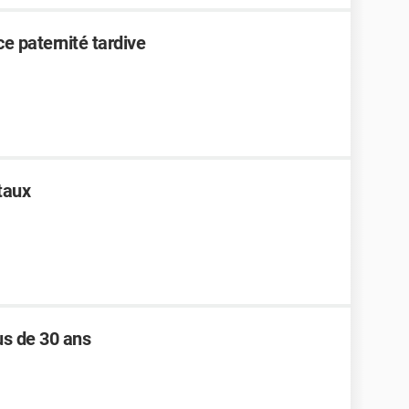
 paternité tardive
taux
lus de 30 ans