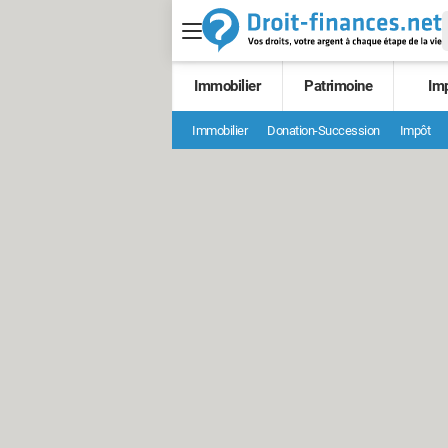
Immobilier
Patrimoine
Im
Immobilier
Donation-Succession
Impôt