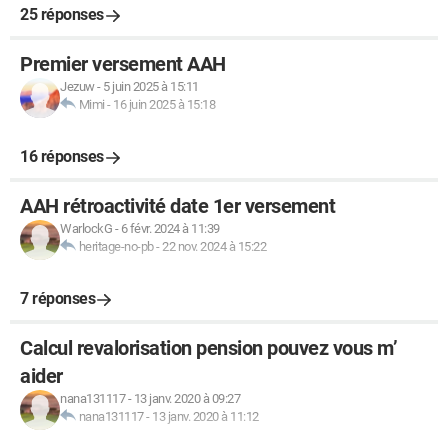
25 réponses
Premier versement AAH
Jezuw
-
5 juin 2025 à 15:11
Mimi
-
16 juin 2025 à 15:18
16 réponses
AAH rétroactivité date 1er versement
WarlockG
-
6 févr. 2024 à 11:39
heritage-no-pb
-
22 nov. 2024 à 15:22
7 réponses
Calcul revalorisation pension pouvez vous m’
aider
nana131117
-
13 janv. 2020 à 09:27
nana131117
-
13 janv. 2020 à 11:12