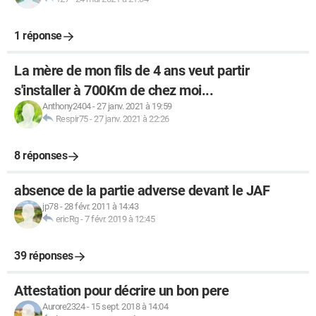
1 réponse
La mère de mon fils de 4 ans veut partir
s'installer à 700Km de chez moi...
Anthony2404
-
27 janv. 2021 à 19:59
Respir75
-
27 janv. 2021 à 22:26
8 réponses
absence de la partie adverse devant le JAF
jp78
-
28 févr. 2011 à 14:43
ericRg
-
7 févr. 2019 à 12:45
39 réponses
Attestation pour décrire un bon pere
Aurore2324
-
15 sept. 2018 à 14:04