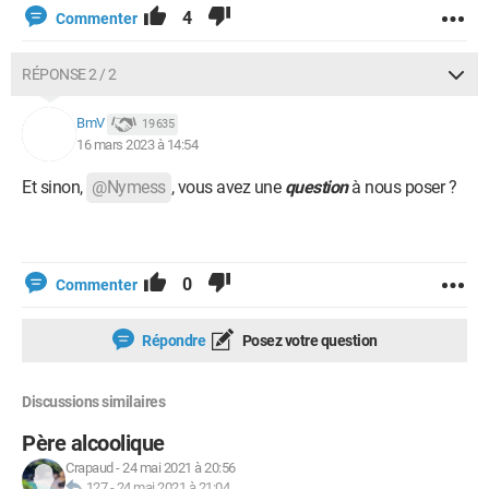
4
Commenter
RÉPONSE 2 / 2
BmV
19 635
16 mars 2023 à 14:54
Et sinon,
@Nymess
, vous avez une
question
à nous poser ?
0
Commenter
Répondre
Posez votre question
Discussions similaires
Père alcoolique
Crapaud
-
24 mai 2021 à 20:56
127
-
24 mai 2021 à 21:04