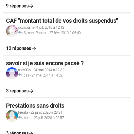
9 réponses
CAF "montant total de vos droits suspendus"
cocopalm
-
4 juil. 2016 à 12:12
SimonePascot
-
27 févr. 2019 à 06:40
12 réponses
savoir si je suis encore pacsé ?
max336
-
24 mai 2014 à 12:32
cali
-
24 mai 2014 à 14:32
3 réponses
Prestations sans droits
Freata
-
22 janv. 2020 à 23:31
Alice
-
23 juil. 2020 à 22:57
3 réponses