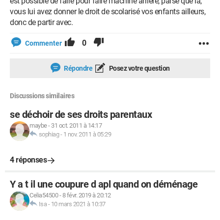
est possible de faire pour faire machine arrière, parse que la,
vous lui avez donner le droit de scolarisé vos enfants ailleurs,
donc de partir avec.
0
Commenter
Répondre
Posez votre question
Discussions similaires
se déchoir de ses droits parentaux
maybe
-
31 oct. 2011 à 14:17
sophiag
-
1 nov. 2011 à 05:29
4 réponses
Y a t il une coupure d apl quand on déménage
Celia54500
-
8 févr. 2019 à 20:12
Isa
-
10 mars 2021 à 10:37