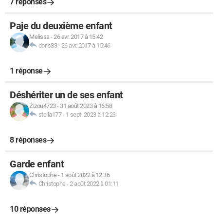
7 réponses
Paje du deuxième enfant
Melissa
-
26 avr. 2017 à 15:42
doris33
-
26 avr. 2017 à 15:46
1 réponse
Déshériter un de ses enfant
Zizou4723
-
31 août 2023 à 16:58
stella177
-
1 sept. 2023 à 12:23
8 réponses
Garde enfant
Christophe
-
1 août 2022 à 12:36
Christophe
-
2 août 2022 à 01:11
10 réponses