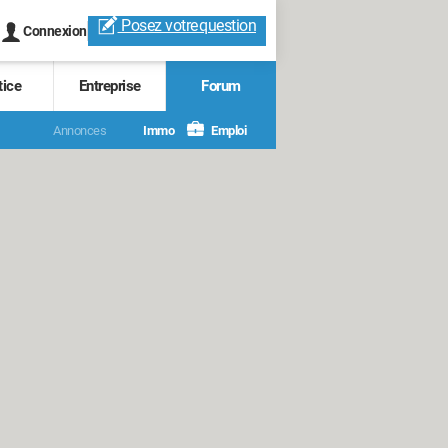
Posez votre
question
Connexion
tice
Entreprise
Forum
Annonces
Immo
Emploi