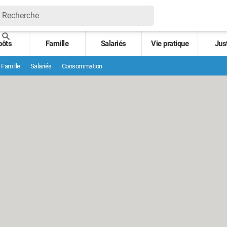
pôts
Famille
Salariés
Vie pratique
Jus
Famille
Salariés
Consommation