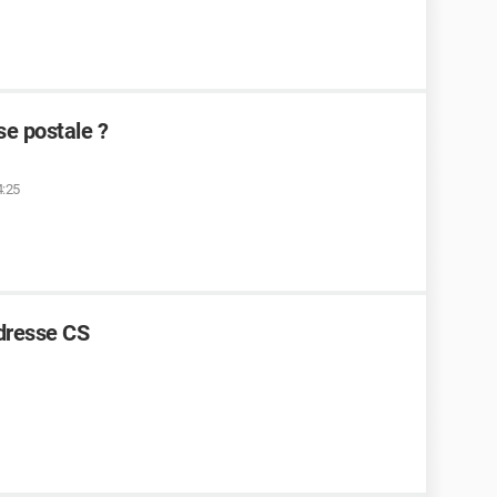
se postale ?
4:25
dresse CS