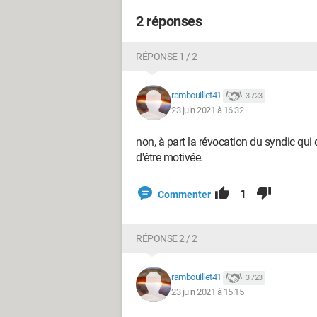
2 réponses
RÉPONSE 1 / 2
rambouillet41
3 723
23 juin 2021 à 16:32
non, à part la révocation du syndic qui 
d'être motivée.
1
Commenter
RÉPONSE 2 / 2
rambouillet41
3 723
23 juin 2021 à 15:15