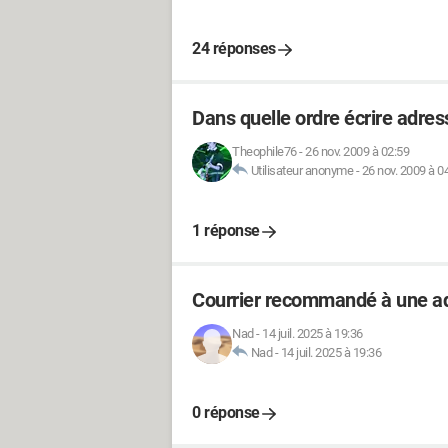
24 réponses
Dans quelle ordre écrire adres
Theophile76
-
26 nov. 2009 à 02:59
Utilisateur anonyme
-
26 nov. 2009 à 0
1 réponse
Courrier recommandé à une a
Nad
-
14 juil. 2025 à 19:36
Nad
-
14 juil. 2025 à 19:36
0 réponse