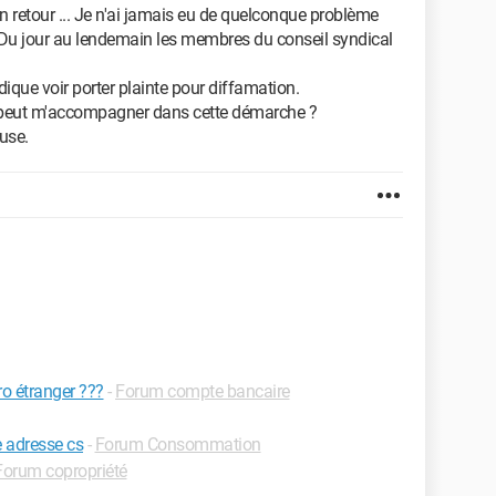
un retour ... Je n'ai jamais eu de quelconque problème
Du jour au lendemain les membres du conseil syndical
dique voir porter plainte pour diffamation.
i peut m'accompagner dans cette démarche ?
use.
o étranger ???
-
Forum compte bancaire
 adresse cs
-
Forum Consommation
Forum copropriété