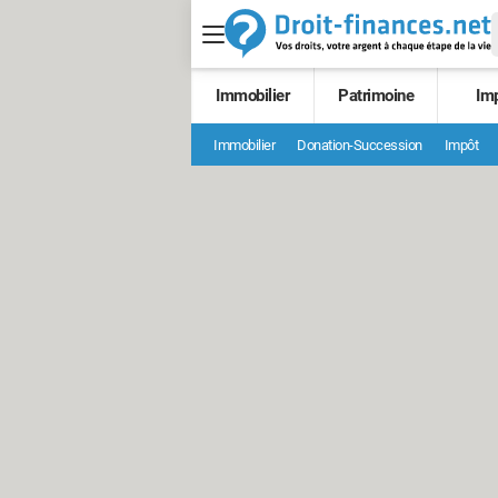
Immobilier
Patrimoine
Im
Immobilier
Donation-Succession
Impôt