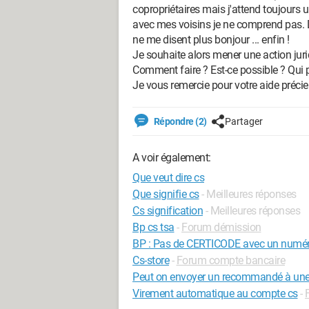
copropriétaires mais j'attend toujours 
avec mes voisins je ne comprend pas. 
ne me disent plus bonjour ... enfin !
Je souhaite alors mener une action juri
Comment faire ? Est-ce possible ? Qu
Je vous remercie pour votre aide précie
Répondre (2)
Partager
A voir également:
Que veut dire cs
Que signifie cs
- Meilleures réponses
Cs signification
- Meilleures réponses
Bp cs tsa
-
Forum démission
BP : Pas de CERTICODE avec un numér
Cs-store
-
Forum compte bancaire
Peut on envoyer un recommandé à une
Virement automatique au compte cs
-