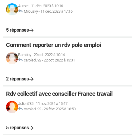
Aurore
-
11 déc. 2023 à 10:16
Milousky
-
11 déc. 2023 à 17:16
5 réponses
Comment reporter un rdv pole emploi
Bambby
-
20 oct. 2022 à 10:14
caroledu92
-
22 oct. 2022 à 13:31
2 réponses
Rdv collectif avec conseiller France travail
Julien785
-
11 nov. 2024 à 15:47
caroledu92
-
26 févr. 2025 à 16:50
5 réponses