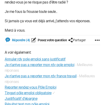
rendez-vous je ne risque pas d’être radié ?
Je me fous la frousse toute seule..
Si jamais ça vous est déjà arrivé, j’attends vos réponses.
Merci à vous.
Répondre (4)
Posez votre question
Partager
A voir également:
Annuler rdv pole emploi sans justificatif
Je n'arrive pas a reporter mon rdv pole emploi
- Meilleures
réponses
Je n'arrive pas a reporter mon rdv france travail
- Meilleures
réponses
Reporter rendez-vous Pôle Emploi
Tingari pôle emploi obligatoire
✓
Justificatif d'épargne
Résultat test mrs pôle emploi