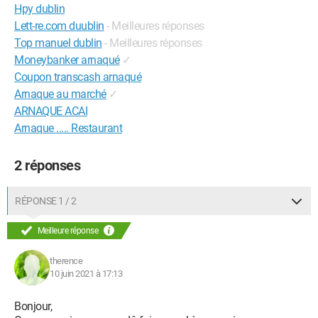
Hpy dublin
Lett-re.com duublin
- Meilleures réponses
Top manuel dublin
- Meilleures réponses
Moneybanker arnaqué
✓
Coupon transcash arnaqué
Arnaque au marché
✓
ARNAQUE ACAI
Arnaque ..... Restaurant
2 réponses
RÉPONSE 1 / 2
Meilleure réponse
therence
10 juin 2021 à 17:13
Bonjour,