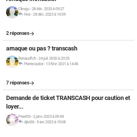
Clevgu
-
28 déc. 2023 à 09:27
hivs
-
28 déc. 2023 à 14:59
2 réponses
arnaque ou pas ? transcash
Renaudfch
-
24 juil. 2020 à 20:25
Pierrecastor
-
13 févr. 2021 à 14:46
7 réponses
Demande de ticket TRANSCASH pour caution et
loyer...
Pearl33
-
2 janv. 2023 à 09:48
djivi38
-
9 avr. 2023 à 19:08