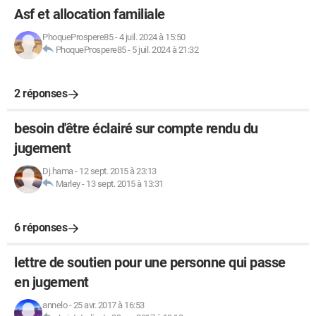
Asf et allocation familiale
PhoqueProspere85
-
4 juil. 2024 à 15:50
PhoqueProspere85
-
5 juil. 2024 à 21:32
2 réponses
besoin d'être éclairé sur compte rendu du
jugement
Dj.hama
-
12 sept. 2015 à 23:13
Marley
-
13 sept. 2015 à 13:31
6 réponses
lettre de soutien pour une personne qui passe
en jugement
annelo
-
25 avr. 2017 à 16:53