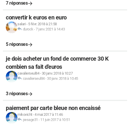
7 réponses
convertir k euros en euro
salari
-
5 févr. 2018 à 21:58
durock
-
7 janv. 2021 à 14:43
5 réponses
je dois acheter un fond de commerce 30 K
combien sa fait d'euros
cavalierseul84
-
30 janv. 2018 à 10:27
cavalierseul84
-
30 janv. 2018 à 10:45
3 réponses
paiement par carte bleue non encaissé
mikovicht
-
4 mai 2017 à 11:46
pesage31
-
11 juin 2017 à 10:51