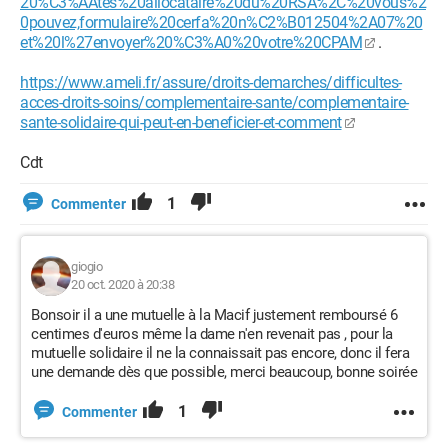
20%C3%AAtes%20allocataire%20du%20RSA%2C%20vous%2
0pouvez,formulaire%20cerfa%20n%C2%B012504%2A07%20
et%20l%27envoyer%20%C3%A0%20votre%20CPAM
.
https://www.ameli.fr/assure/droits-demarches/difficultes-
acces-droits-soins/complementaire-sante/complementaire-
sante-solidaire-qui-peut-en-beneficier-et-comment
Cdt
1
Commenter
giogio
20 oct. 2020 à 20:38
Bonsoir il a une mutuelle à la Macif justement remboursé 6
centimes d'euros même la dame n'en revenait pas , pour la
mutuelle solidaire il ne la connaissait pas encore, donc il fera
une demande dès que possible, merci beaucoup, bonne soirée
1
Commenter